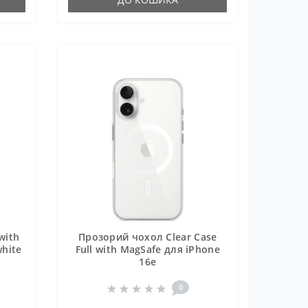
with
Прозорий чохол Clear Case
white
Full with MagSafe для iPhone
16e
0