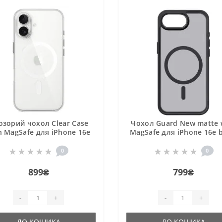
озорий чохол Clear Case
Чохол Guard New matte 
h MagSafe для iPhone 16e
MagSafe для iPhone 16e b
0
0
899₴
799₴
-
+
-
+
ДО КОШИКА
ДО КОШИКА