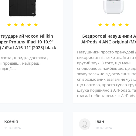
тиударний чохол Nillkin
Бездротові навушники A
per Pro для iPad 10 10.9"
AirPods 4 ANC original (M
) / iPad A16 11" (2025) black
Навушники просто пречудові 
використанні, легко знайти та
класна , швидка доставка ,
крутий звук. З того, що мені
і продавці , найкращі
сподобалось найбільше, це ад
ндації…..
звуку залежно від оточення і т
співрозмовник взагалі не чує 
що навколо, просто супер кру
штука порівняно з AirPods 3, та
взагалі небо та земля з AirPods 3
Ксенія
Іван
11.09.2024
20.07.2024