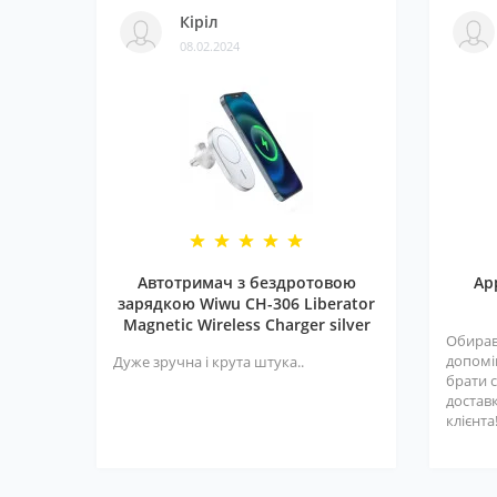
Кіріл
08.02.2024
Автотримач з бездротовою
Ap
зарядкою Wiwu CH-306 Liberator
Magnetic Wireless Charger silver
Обирав
допомі
Дуже зручна і крута штука..
брати с
достав
клієнта