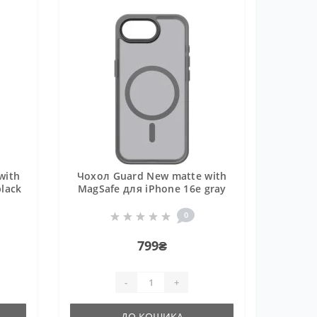
with
Чохол Guard New matte with
lack
MagSafe для iPhone 16e gray
0
799₴
-
+
ДО КОШИКА