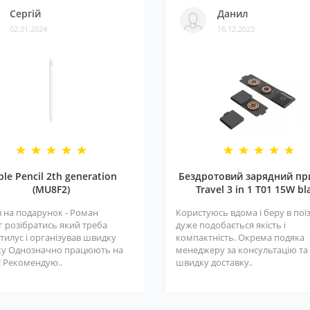
Сергій
Данил
02.01.2024
16.12.2023
ple Pencil 2th generation
Бездротовий зарядний пр
(MU8F2)
Travel 3 in 1 T01 15W bl
 на подарунок - Роман
Користуюсь вдома і беру в поїз
г розібратись який треба
дуже подобається якість і
тилус і організував швидку
компактність. Окрема подяка
ку Однозначно працюють на
менеджеру за консультацію та
! Рекомендую..
швидку доставку..