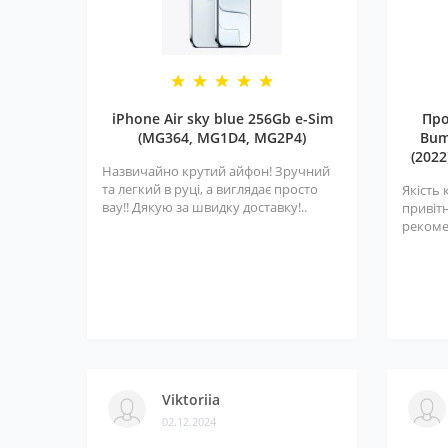
iPhone Air sky blue 256Gb e-Sim
Про
(MG364, MG1D4, MG2P4)
Bum
(2022
Назвичайно крутий айфон! Зручний
та легкий в руці, а виглядає просто
Якість 
вау!! Дякую за швидку доставку!..
привітн
рекоме
Viktoriia
02.12.2024