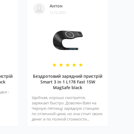
Антон
13.12.2023
истрій
Бездротовий зарядний пристрій
ack
Smart 3 in 1 L178 Fast 15W
MagSafe black
дки -
Удобная, хорошо смотрится,
заряжает быстро. Доволен Взял на
Черную пятницу зарядную станцию
по отличной цене, но она стоит своих
денег и по полной стоимости...