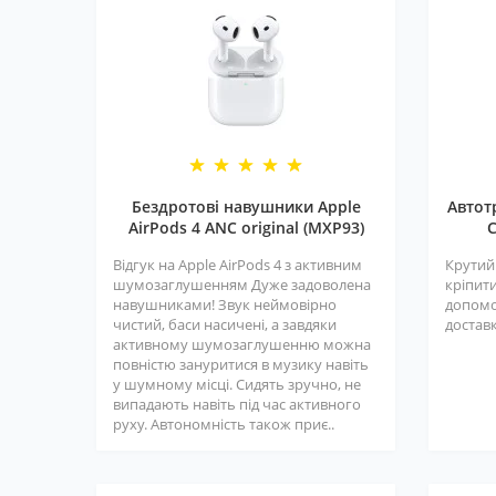
Бездротові навушники Apple
Автот
AirPods 4 ANC original (MXP93)
C
Відгук на Apple AirPods 4 з активним
Крутий
шумозаглушенням Дуже задоволена
кріпити
навушниками! Звук неймовірно
допомо
чистий, баси насичені, а завдяки
доставк
активному шумозаглушенню можна
повністю зануритися в музику навіть
у шумному місці. Сидять зручно, не
випадають навіть під час активного
руху. Автономність також приє..