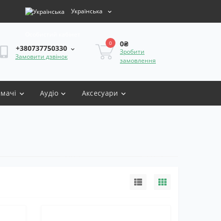
Українська
Особистий кабінет
0₴
0
+380737750330
Зробити
Замовити дзвінок
замовлення
имачі
Аудіо
Аксесуари