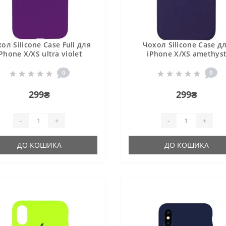
ол Silicone Case Full для
Чохол Silicone Case д
Phone X/XS ultra violet
iPhone X/XS amethys
0
0
299₴
299₴
-
+
-
+
ДО КОШИКА
ДО КОШИКА