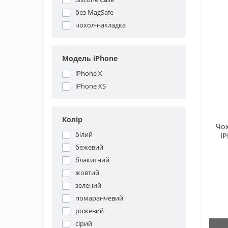
без MagSafe
чохол-накладка
Модель iPhone
iPhone X
iPhone XS
Колір
Чох
білий
i
бежевий
блакитний
жовтий
зелений
помаранчевий
рожевий
сірий