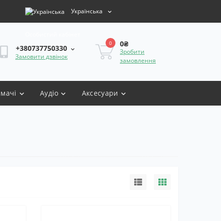
Українська
Особистий кабінет
0₴
0
+380737750330
Зробити
Замовити дзвінок
замовлення
имачі
Аудіо
Аксесуари