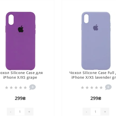
охол Silicone Case для
Чохол Silicone Case Full
iPhone X/XS grape
iPhone X/XS lavender g
0
0
299₴
299₴
-
+
-
+