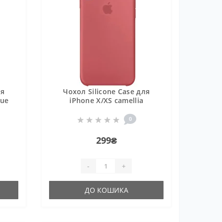
ля
Чохол Silicone Case для
lue
iPhone X/XS camellia
0
299₴
-
+
ДО КОШИКА