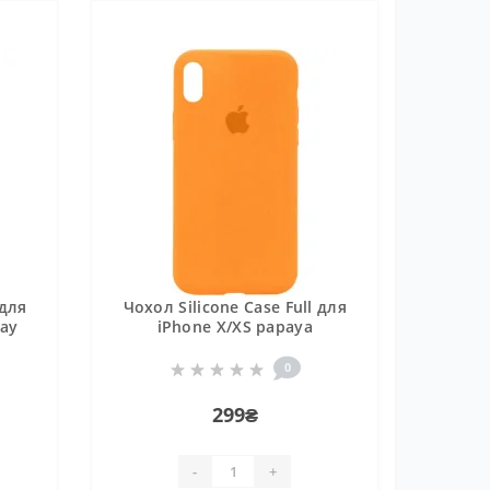
 для
Чохол Silicone Case Full для
ray
iPhone X/XS papaya
0
299₴
-
+