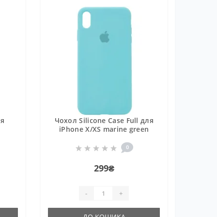
ля
Чохол Silicone Case Full для
iPhone X/XS marine green
0
299₴
-
+
ДО КОШИКА