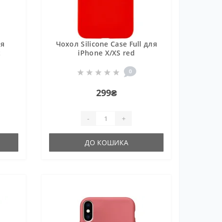
ля
Чохол Silicone Case Full для
t
iPhone X/XS red
0
299₴
-
+
ДО КОШИКА