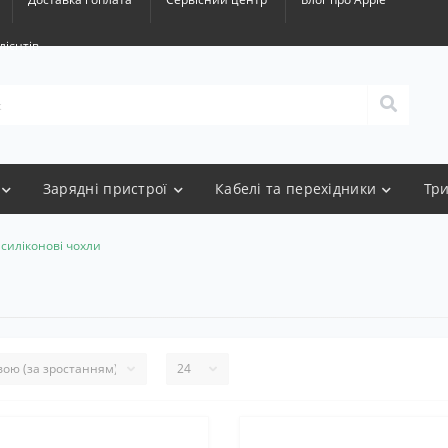
лієнтів
Зарядні пристрої
Кабелі та перехідники
Тр
силіконові чохли