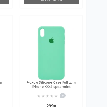
ля
Чохол Silicone Case Full для
iPhone X/XS spearmint
0
299₴