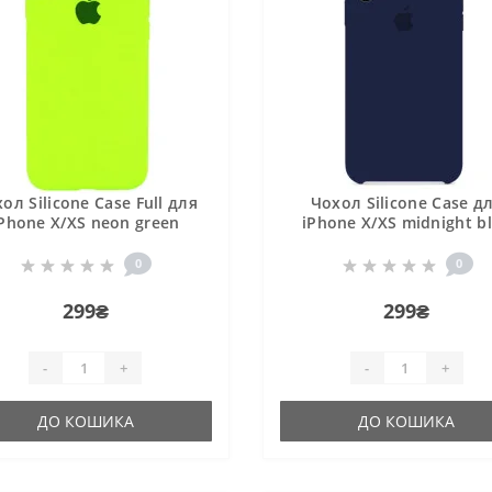
ол Silicone Case Full для
Чохол Silicone Case д
Phone X/XS neon green
iPhone X/XS midnight b
0
0
299₴
299₴
-
+
-
+
ДО КОШИКА
ДО КОШИКА