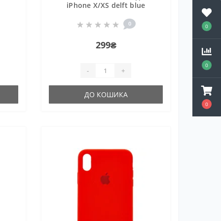
iPhone X/XS delft blue
0
0
299₴
0
-
+
ДО КОШИКА
0