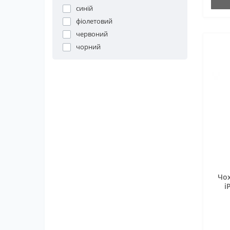
синій
фіолетовий
червоний
чорний
Чох
i