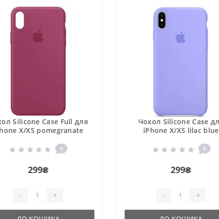
ол Silicone Case Full для
Чохол Silicone Case д
Phone X/XS pomegranate
iPhone X/XS lilac blue
0
0
299₴
299₴
-
+
-
+
ДО КОШИКА
ДО КОШИКА