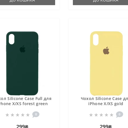
ол Silicone Case Full для
Чохол Silicone Case д
Phone X/XS forest green
iPhone X/XS gold
0
0
299₴
299₴