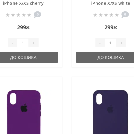
iPhone X/XS cherry
iPhone X/XS white
0
0
299₴
299₴
-
+
-
+
ДО КОШИКА
ДО КОШИКА