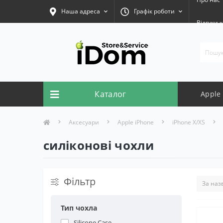
Наша адреса
Графік роботи
Відгуки к
Каталог
Apple
Аксесуари
Apple iPhone
iPhone X/XS
силіконові чохли
Фільтр
Тип чохла
Silicone Case