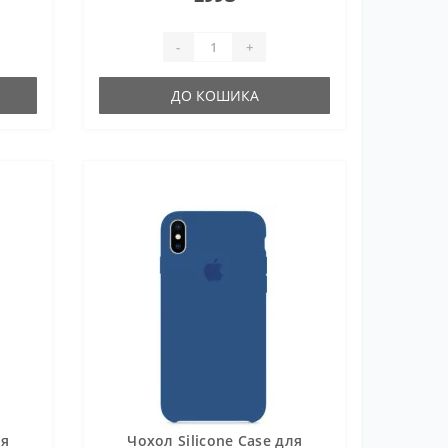
-
+
ДО КОШИКА
ля
Чохол Silicone Case для