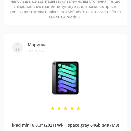
найбільше, це адаптація звуку залежно від оточення і те, що
співрозмовник взагалі не чує шумів, що навколо, просто
супер крута штука порівняно з AirPods 3, та й взагалі небо та
земля з AirPods 3...
Маринка
02.01.2025
iPad mini 6 8.3" (2021) Wi-Fi space gray 64Gb (MK7M3)