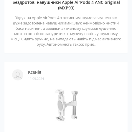
Бездротові навушники Apple AirPods 4 ANC original
(MXP93)
Відгук на Apple AirPods 4 з активним шумозаглушенням
Дуже задоволена навушниками! Звук неймовірно чистий,
баси насичені, а завдяки активному шумозаглушенню
можна повністю зануритися в музику навіть у шумному
місці. Сидять зручно, не випадають навіть під час активного
руху. Автономність також приє..
Ксенія
11.09.2024