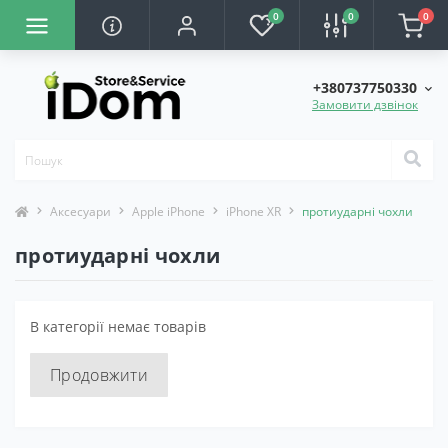
0
0
0
+380737750330
Замовити дзвінок
Аксесуари
Apple iPhone
iPhone XR
протиударні чохли
протиударні чохли
В категорії немає товарів
Продовжити