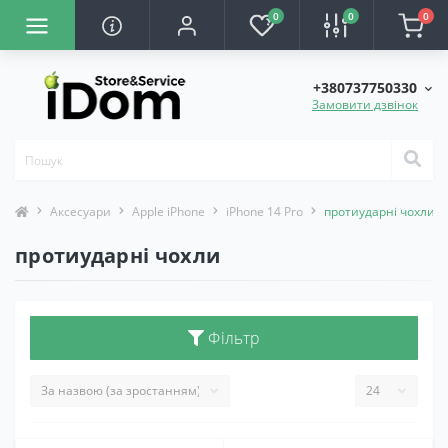
0
0
0
+380737750330
Замовити дзвінок
Аксесуари
Apple iPhone
iPhone 14 Pro
протиударні чохли
протиударні чохли
Фільтр