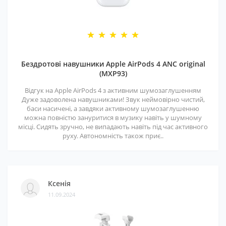
Бездротові навушники Apple AirPods 4 ANC original
(MXP93)
Відгук на Apple AirPods 4 з активним шумозаглушенням
Дуже задоволена навушниками! Звук неймовірно чистий,
баси насичені, а завдяки активному шумозаглушенню
можна повністю зануритися в музику навіть у шумному
місці. Сидять зручно, не випадають навіть під час активного
руху. Автономність також приє..
Ксенія
11.09.2024