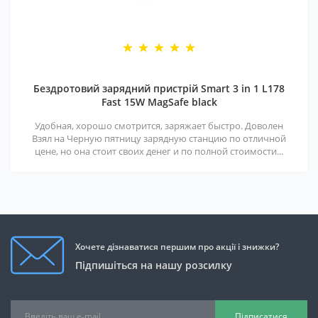
Бездротовий зарядний пристрій Smart 3 in 1 L178
Fast 15W MagSafe black
Удобная, хорошо смотрится, заряжает быстро. Доволен
Взял на Черную пятницу зарядную станцию по отличной
цене, но она стоит своих денег и по полной стоимости...
Хочете дізнаватися першим про акції і знижки?
Підпишіться на нашу розсилку
Підписатися