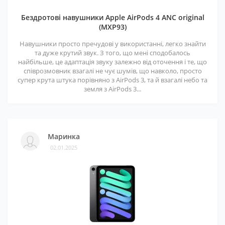
Бездротові навушники Apple AirPods 4 ANC original
(MXP93)
Навушники просто пречудові у використанні, легко знайти
та дуже крутий звук. З того, що мені сподобалось
найбільше, це адаптація звуку залежно від оточення і те, що
співрозмовник взагалі не чує шумів, що навколо, просто
супер крута штука порівняно з AirPods 3, та й взагалі небо та
земля з AirPods 3...
Маринка
02.01.2025