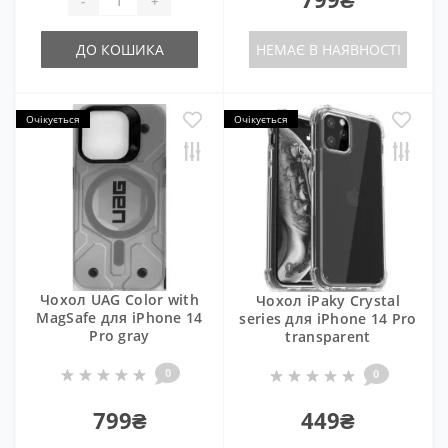
-
+
ДО КОШИКА
НЕМАЄ В НАЯВНОСТІ
Очікується
Очікується
Чохол UAG Color with
Чохол iPaky Crystal
MagSafe для iPhone 14
series для iPhone 14 Pro
Pro gray
transparent
0
0
799₴
449₴