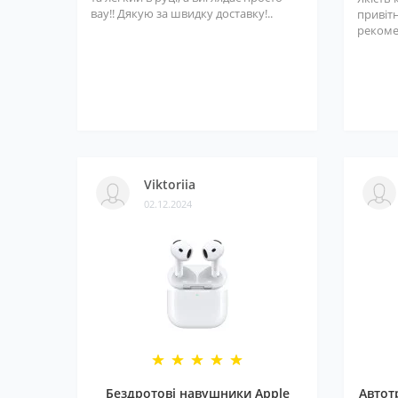
вау!! Дякую за швидку доставку!..
привітн
рекоме
Viktoriia
02.12.2024
Бездротові навушники Apple
Автот