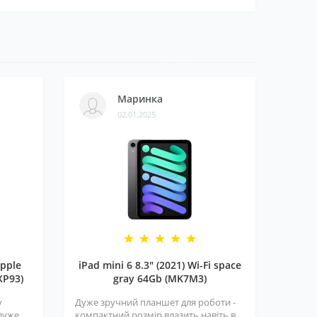
Маринка
02.01.2025
pple
iPad mini 6 8.3" (2021) Wi-Fi space
XP93)
gray 64Gb (MK7M3)
у
Дуже зручний планшет для роботи -
 дуже
компактний розмір влазить навіть в