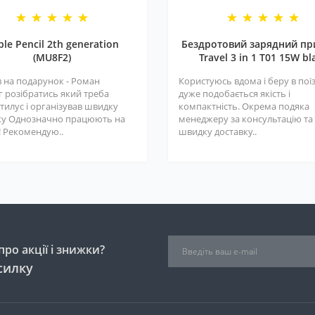
ple Pencil 2th generation
Бездротовий зарядний пр
(MU8F2)
Travel 3 in 1 T01 15W bl
 на подарунок - Роман
Користуюсь вдома і беру в поїз
г розібратись який треба
дуже подобається якість і
тилус і організував швидку
компактність. Окрема подяка
ку Однозначно працюють на
менеджеру за консультацію та
! Рекомендую..
швидку доставку..
ро акції і знижки?
силку