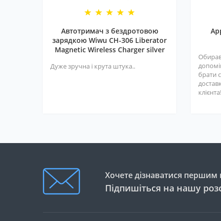
Автотримач з бездротовою
Ap
зарядкою Wiwu CH-306 Liberator
Magnetic Wireless Charger silver
Обирав
допомі
Дуже зручна і крута штука..
брати с
достав
клієнта
Хочете дізнаватися першим п
Підпишіться на нашу роз