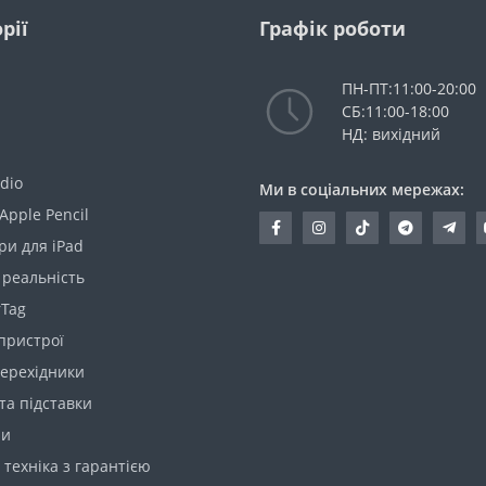
рії
Графік роботи
ПН-ПТ:11:00-20:00
СБ:11:00-18:00
НД: вихідний
dio
Ми в соціальних мережах:
Apple Pencil
ри для iPad
 реальність
rTag
пристрої
перехідники
та підставки
ри
техніка з гарантією