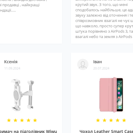
крутий звук. З того, що мені
і продавці , найкращі
сподобалось найбільше, це ад
ндації…..
звуку залежно від оточення і т
співрозмовник взагалі не чує 
що навколо, просто супер кру
штука порівняно з AirPods 3, та
взагалі небо та земля з AirPods 3
Ксенія
Іван
11.09.2024
20.07.2024
римач на підголівник Wiwu
Чохол Leather Smart Cas