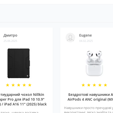
Дмитро
Eugene
25.06.2025
04.02.2025
тиударний чохол Nillkin
Бездротові навушники A
per Pro для iPad 10 10.9"
AirPods 4 ANC original (M
) / iPad A16 11" (2025) black
Навушники просто пречудові 
використанні, легко знайти та
класна , швидка доставка ,