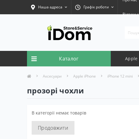
Наша адреса
Графік роботи
Відгуки к
Каталог
Apple
Аксесуари
Apple iPhone
iPhone 12 mini
прозорі чохли
В категорії немає товарів
Продовжити