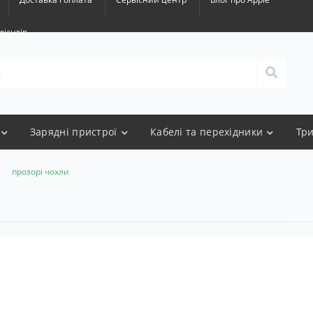
лієнтів
Зарядні пристрої
Кабелі та перехідники
Тр
прозорі чохли