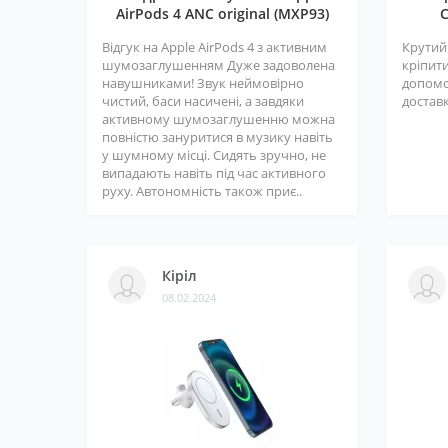
AirPods 4 ANC original (MXP93)
C
Відгук на Apple AirPods 4 з активним
Крутий
шумозаглушенням Дуже задоволена
кріпити
навушниками! Звук неймовірно
допомо
чистий, баси насичені, а завдяки
доставк
активному шумозаглушенню можна
повністю зануритися в музику навіть
у шумному місці. Сидять зручно, не
випадають навіть під час активного
руху. Автономність також приє..
Кіріл
08.02.2024