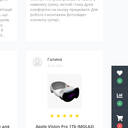
невелику сумку, легкий і тому дуже
аптація
комфортно на ньому працювати. Для
е, що
роботи з монтажем фото/відео
шумів,
контенту супер!..
та
 й
...
Галина
20.02.2024
0
0
e для
Apple Vision Pro 1Tb (MQLA3)
0