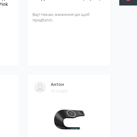
Pink
Вау! Чекаю зниження цін щоб
придбати!..
Антон
13.12.2023