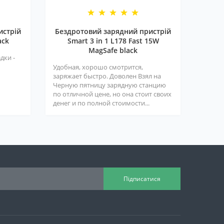
истрій
Бездротовий зарядний пристрій
ack
Smart 3 in 1 L178 Fast 15W
MagSafe black
дки -
Удобная, хорошо смотрится,
заряжает быстро. Доволен Взял на
Черную пятницу зарядную станцию
по отличной цене, но она стоит своих
денег и по полной стоимости...
Підписатися