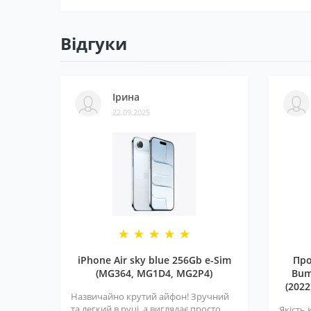
Відгуки
Ірина
22.09.2025
iPhone Air sky blue 256Gb e-Sim
Про
(MG364, MG1D4, MG2P4)
Bum
(2022
Назвичайно крутий айфон! Зручний
та легкий в руці, а виглядає просто
Якість 