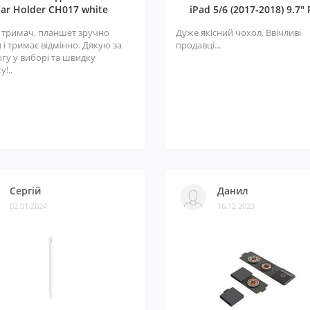
ar Holder CH017 white
iPad 5/6 (2017-2018) 9.7" 
 тримач, планшет зручно
Дуже якісний чохол. Ввічливі
 і тримає відмінно. Дякую за
продавці...
гу у виборі та швидку
у!..
Сергій
Данил
02.01.2024
16.12.2023