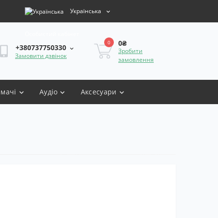
Українська
Особистий кабінет
0₴
0
+380737750330
Зробити
Замовити дзвінок
замовлення
имачі
Аудіо
Аксесуари