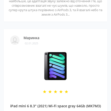
найбільше, це адаптація звуку залежно від оточення і те, що
співрозмовник взагалі не чує шумів, що навколо, просто
супер крута штука порівняно з AirPods 3, та й взагалі небо та
земля з AirPods 3...
Маринка
02.01.2025
iPad mini 6 8.3" (2021) Wi-Fi space gray 64Gb (MK7M3)