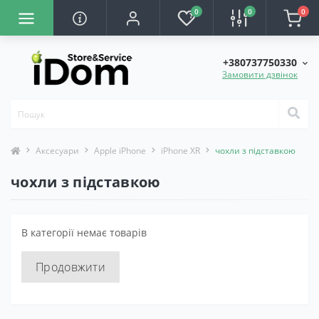
0
0
0
+380737750330
Замовити дзвінок
Аксесуари
Apple iPhone
iPhone XR
чохли з підставкою
чохли з підставкою
В категорії немає товарів
Продовжити