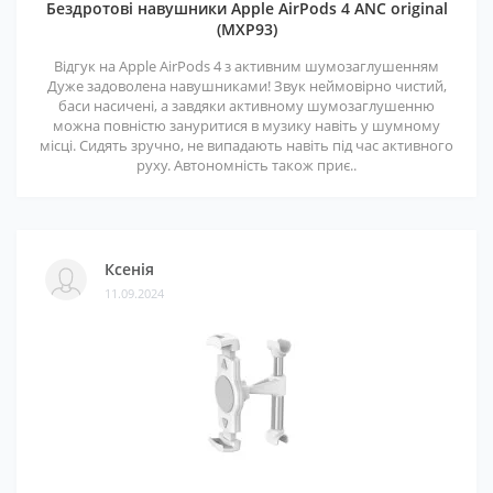
Бездротові навушники Apple AirPods 4 ANC original
(MXP93)
Відгук на Apple AirPods 4 з активним шумозаглушенням
Дуже задоволена навушниками! Звук неймовірно чистий,
баси насичені, а завдяки активному шумозаглушенню
можна повністю зануритися в музику навіть у шумному
місці. Сидять зручно, не випадають навіть під час активного
руху. Автономність також приє..
Ксенія
11.09.2024