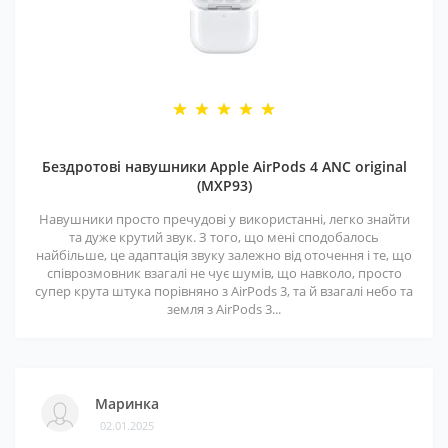
Бездротові навушники Apple AirPods 4 ANC original
(MXP93)
Навушники просто пречудові у використанні, легко знайти
та дуже крутий звук. З того, що мені сподобалось
найбільше, це адаптація звуку залежно від оточення і те, що
співрозмовник взагалі не чує шумів, що навколо, просто
супер крута штука порівняно з AirPods 3, та й взагалі небо та
земля з AirPods 3...
Маринка
02.01.2025