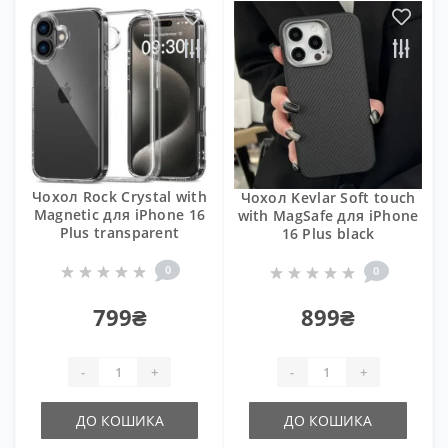
Чохол Rock Crystal with
Чохол Kevlar Soft touch
Magnetic для iPhone 16
with MagSafe для iPhone
Plus transparent
16 Plus black
0
0
799₴
899₴
-
+
-
+
ДО КОШИКА
ДО КОШИКА