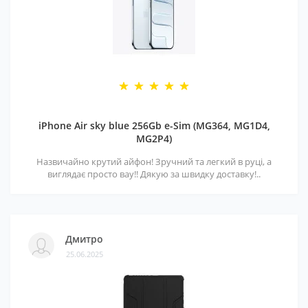
iPhone Air sky blue 256Gb e-Sim (MG364, MG1D4,
MG2P4)
Назвичайно крутий айфон! Зручний та легкий в руці, а
виглядає просто вау!! Дякую за швидку доставку!..
Дмитро
25.06.2025