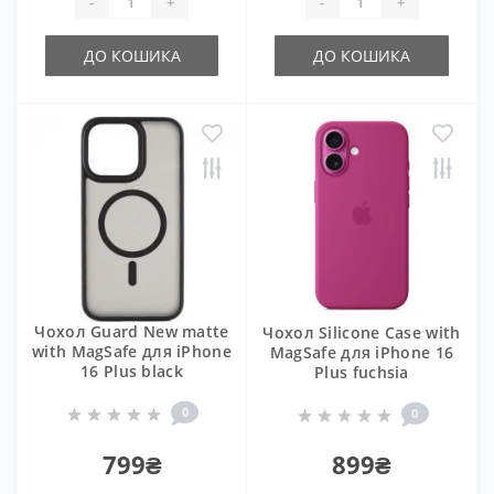
-
+
-
+
ДО КОШИКА
ДО КОШИКА
Чохол Guard New matte
Чохол Silicone Case with
with MagSafe для iPhone
MagSafe для iPhone 16
16 Plus black
Plus fuchsia
0
0
799₴
899₴