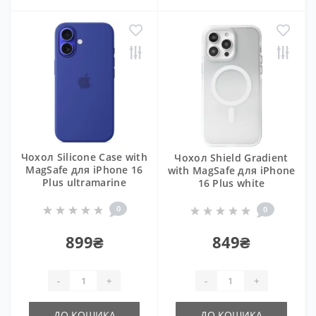
Чохол Silicone Case with
Чохол Shield Gradient
MagSafe для iPhone 16
with MagSafe для iPhone
Plus ultramarine
16 Plus white
0
0
899₴
849₴
-
+
-
+
ДО КОШИКА
ДО КОШИКА