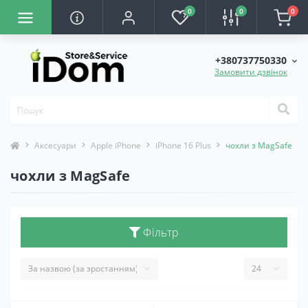
0
0
0
+380737750330
Замовити дзвінок
Аксесуари
Apple iPhone
iPhone 16 Plus
чохли з MagSafe
чохли з MagSafe
Фільтр