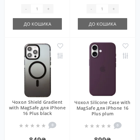
-
+
-
+
ДО КОШИКА
ДО КОШИКА
Чохол Shield Gradient
Чохол Silicone Case with
with MagSafe для iPhone
MagSafe для iPhone 16
16 Plus black
Plus plum
0
0
849₴
899₴