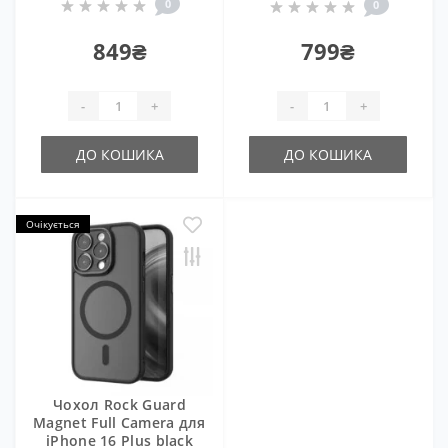
0
0
849₴
799₴
-
+
-
+
ДО КОШИКА
ДО КОШИКА
Очікується
Чохол Rock Guard
Magnet Full Camera для
iPhone 16 Plus black