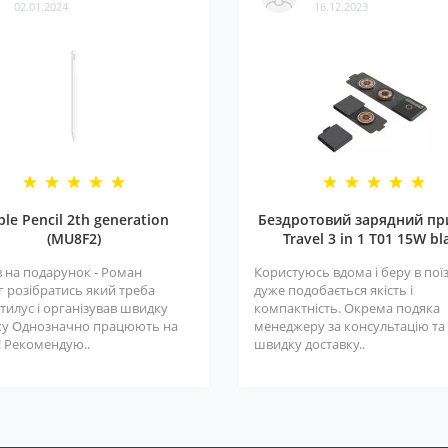
02.01.2024
16.12.2023
ple Pencil 2th generation
Бездротовий зарядний пр
(MU8F2)
Travel 3 in 1 T01 15W bl
 на подарунок - Роман
Користуюсь вдома і беру в поїз
г розібратись який треба
дуже подобається якість і
тилус і організував швидку
компактність. Окрема подяка
ку Однозначно працюють на
менеджеру за консультацію та
! Рекомендую..
швидку доставку..