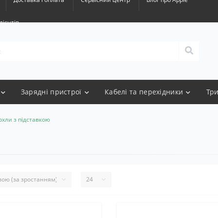
лієнтів
Зарядні пристрої
Кабелі та перехідники
Тр
охли з підставкою