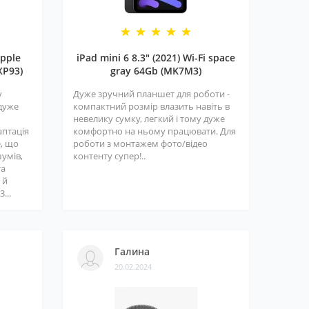
pple
iPad mini 6 8.3" (2021) Wi-Fi space
XP93)
gray 64Gb (MK7M3)
у
Дуже зручний планшет для роботи -
 дуже
компактний розмір влазить навіть в
невелику сумку, легкий і тому дуже
аптація
комфортно на ньому працювати. Для
е, що
роботи з монтажем фото/відео
шумів,
контенту супер!..
та
 й
...
Галина
20.02.2024