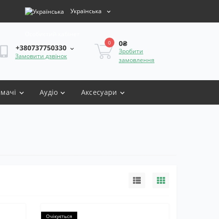
Українська
Особистий кабінет
0₴
0
+380737750330
Зробити
Замовити дзвінок
замовлення
имачі
Аудіо
Аксесуари
Очікується