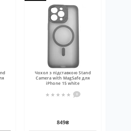
and
Чохол з підставкою Stand
ля
Camera with MagSafe для
iPhone 15 white
0
849₴