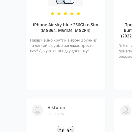
iPhone Air sky blue 256Gb e-Sim
Про
(MG364, MG1D4, MG2P4)
Bum
(2022
Назвичайно крутий айфон! Зручний
та легкий в руці, а виглядає просто
Якість 
вау!! Дякую за швидку доставку!..
привітн
рекоме
Viktoriia
02.12.2024