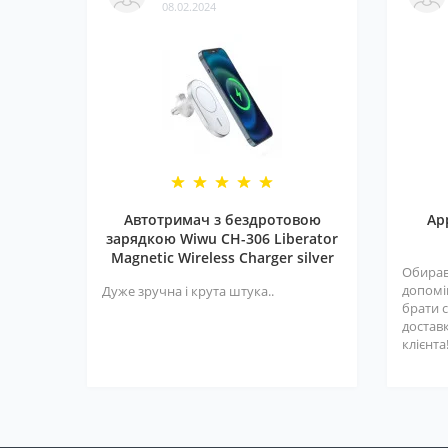
08.02.2024
Автотримач з бездротовою
Ap
зарядкою Wiwu CH-306 Liberator
Magnetic Wireless Charger silver
Обирав
допомі
Дуже зручна і крута штука..
брати с
достав
клієнта