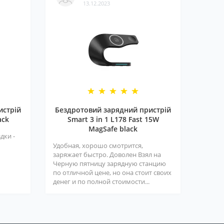
13.12.2023
истрій
Бездротовий зарядний пристрій
ack
Smart 3 in 1 L178 Fast 15W
MagSafe black
дки -
Удобная, хорошо смотрится,
заряжает быстро. Доволен Взял на
Черную пятницу зарядную станцию
по отличной цене, но она стоит своих
денег и по полной стоимости...