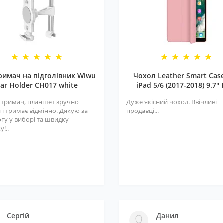
римач на підголівник Wiwu
Чохол Leather Smart Cas
ar Holder CH017 white
iPad 5/6 (2017-2018) 9.7" 
 тримач, планшет зручно
Дуже якісний чохол. Ввічливі
 і тримає відмінно. Дякую за
продавці...
гу у виборі та швидку
у!..
Сергій
Данил