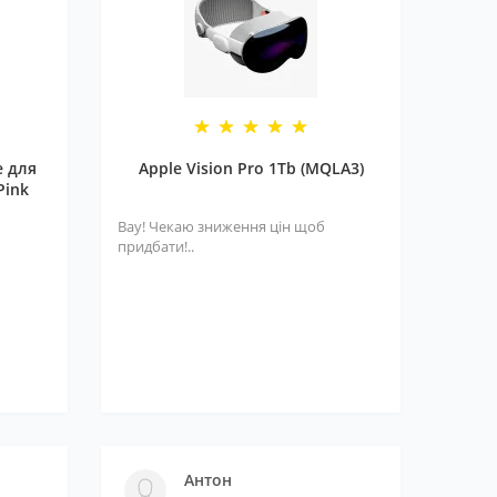
e для
Apple Vision Pro 1Tb (MQLA3)
Pink
Вау! Чекаю зниження цін щоб
придбати!..
Антон