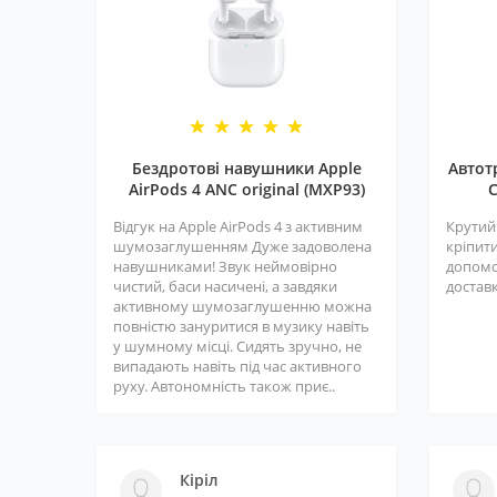
Бездротові навушники Apple
Автот
AirPods 4 ANC original (MXP93)
C
Відгук на Apple AirPods 4 з активним
Крутий
шумозаглушенням Дуже задоволена
кріпити
навушниками! Звук неймовірно
допомо
чистий, баси насичені, а завдяки
доставк
активному шумозаглушенню можна
повністю зануритися в музику навіть
у шумному місці. Сидять зручно, не
випадають навіть під час активного
руху. Автономність також приє..
Кіріл