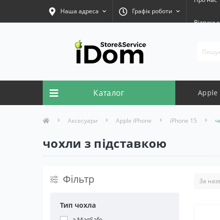
Наша адреса
Графік роботи
Відгуки к
Каталог
Apple
Аксесуари
Apple iPhone
iPhone 15
ч
чохли з підставкою
Фільтр
Тип чохла
з MagSafe