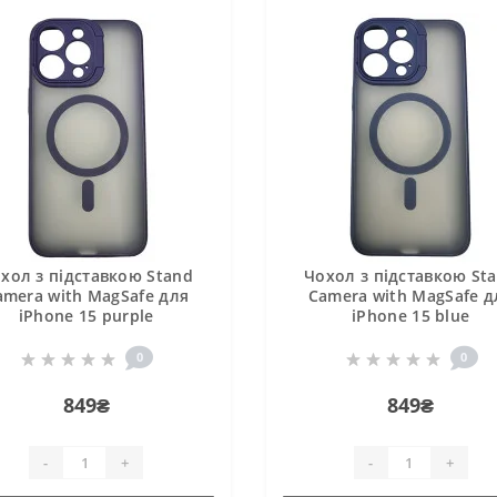
хол з підставкою Stand
Чохол з підставкою St
amera with MagSafe для
Camera with MagSafe д
iPhone 15 purple
iPhone 15 blue
0
0
849₴
849₴
-
+
-
+