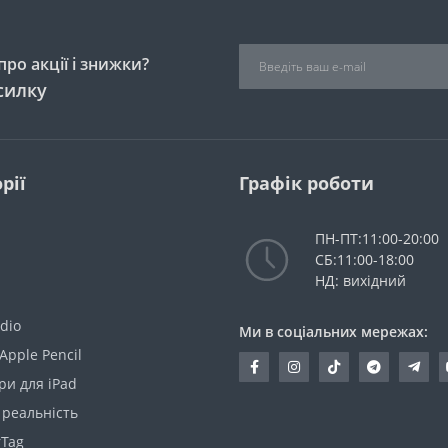
ро акції і знижки?
силку
рії
Графік роботи
ПН-ПТ:11:00-20:00
СБ:11:00-18:00
НД: вихідний
dio
Ми в соціальних мережах:
Apple Pencil
ри для iPad
 реальність
rTag