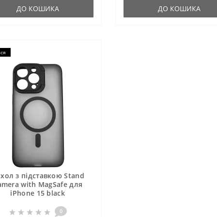
ДО КОШИКА
ДО КОШИКА
ься
хол з підставкою Stand
amera with MagSafe для
iPhone 15 black
0