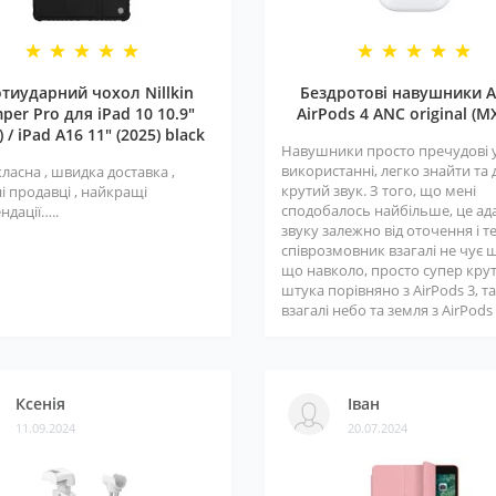
тиударний чохол Nillkin
Бездротові навушники A
per Pro для iPad 10 10.9"
AirPods 4 ANC original (M
) / iPad A16 11" (2025) black
Навушники просто пречудові 
використанні, легко знайти та
класна , швидка доставка ,
крутий звук. З того, що мені
і продавці , найкращі
сподобалось найбільше, це ад
ндації…..
звуку залежно від оточення і т
співрозмовник взагалі не чує 
що навколо, просто супер кру
штука порівняно з AirPods 3, та
взагалі небо та земля з AirPods 3
Ксенія
Іван
11.09.2024
20.07.2024