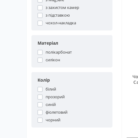
з захистом камер
з підставкою
чохол-накладка
Матеріал
полікарбонат
силікон
Чо
Колір
C
білий
прозорий
синій
фіолетовий
чорний