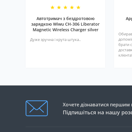
Автотримач з бездротовою
Ap
зарядкою Wiwu CH-306 Liberator
Magnetic Wireless Charger silver
Обирав
допомі
Дуже зручна і крута штука..
брати с
достав
клієнта
Хочете дізнаватися першим п
Підпишіться на нашу роз