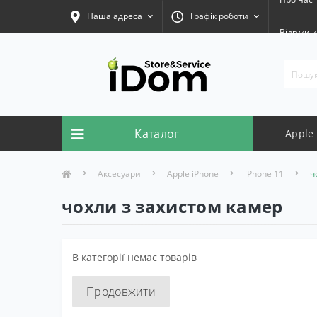
Наша адреса
Графік роботи
Відгуки к
Каталог
Apple
Аксесуари
Apple iPhone
iPhone 11
ч
чохли з захистом камер
В категорії немає товарів
Продовжити