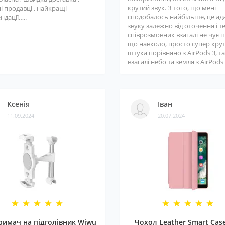
крутий звук. З того, що мені
і продавці , найкращі
сподобалось найбільше, це ад
ндації…..
звуку залежно від оточення і т
співрозмовник взагалі не чує 
що навколо, просто супер кру
штука порівняно з AirPods 3, та
взагалі небо та земля з AirPods 3
Ксенія
Іван
11.09.2024
20.07.2024
римач на підголівник Wiwu
Чохол Leather Smart Cas