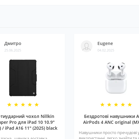
Дмитро
Eugene
25.06.2025
04.02.2025
тиударний чохол Nillkin
Бездротові навушники A
per Pro для iPad 10 10.9"
AirPods 4 ANC original (M
) / iPad A16 11" (2025) black
Навушники просто пречудові 
використанні, легко знайти та
класна , швидка доставка ,