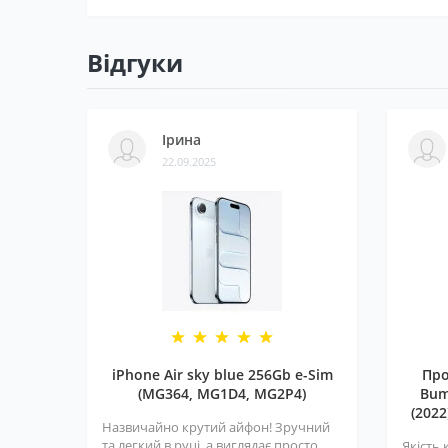
Відгуки
Ірина
22.09.2025
iPhone Air sky blue 256Gb e-Sim
Про
(MG364, MG1D4, MG2P4)
Bum
(2022
Назвичайно крутий айфон! Зручний
та легкий в руці, а виглядає просто
Якість 