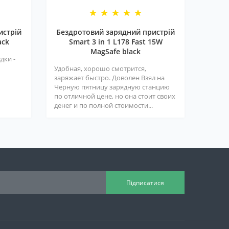
истрій
Бездротовий зарядний пристрій
ack
Smart 3 in 1 L178 Fast 15W
MagSafe black
дки -
Удобная, хорошо смотрится,
заряжает быстро. Доволен Взял на
Черную пятницу зарядную станцию
по отличной цене, но она стоит своих
денег и по полной стоимости...
Підписатися