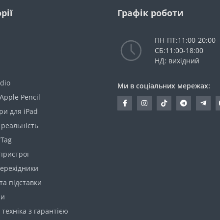
рії
Графік роботи
ПН-ПТ:11:00-20:00
СБ:11:00-18:00
НД: вихідний
dio
Ми в соціальних мережах:
Apple Pencil
ри для iPad
 реальність
rTag
пристрої
перехідники
та підставки
ри
техніка з гарантією