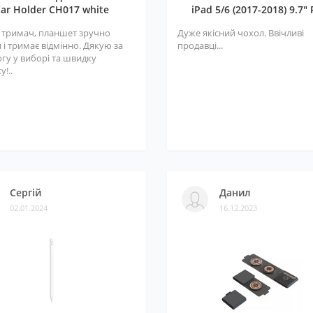
ar Holder CH017 white
iPad 5/6 (2017-2018) 9.7" 
 тримач, планшет зручно
Дуже якісний чохол. Ввічливі
 і тримає відмінно. Дякую за
продавці...
гу у виборі та швидку
у!..
Сергій
Данил
02.01.2024
16.12.2023