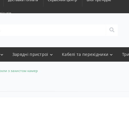
лієнтів
Зарядні пристрої
Кабелі та перехідники
Тр
охли з захистом камер