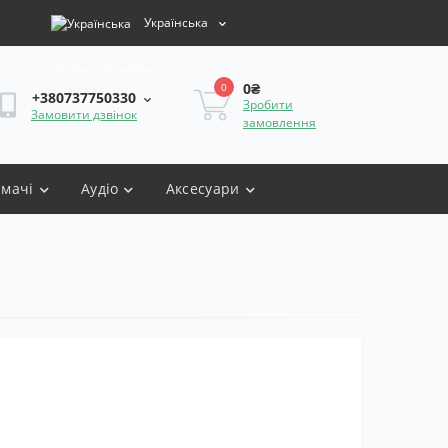
Українська
Особистий кабінет
0₴
0
+380737750330
Зробити
Замовити дзвінок
замовлення
имачі
Аудіо
Аксесуари