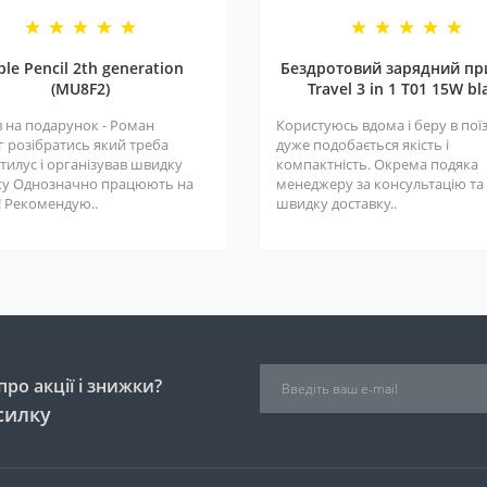
ple Pencil 2th generation
Бездротовий зарядний пр
(MU8F2)
Travel 3 in 1 T01 15W bl
 на подарунок - Роман
Користуюсь вдома і беру в поїз
г розібратись який треба
дуже подобається якість і
тилус і організував швидку
компактність. Окрема подяка
ку Однозначно працюють на
менеджеру за консультацію та
! Рекомендую..
швидку доставку..
ро акції і знижки?
силку