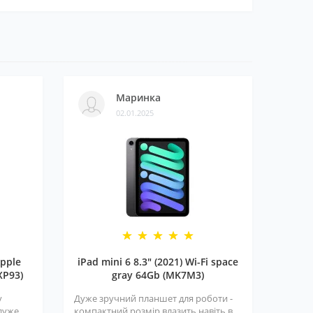
Маринка
02.01.2025
pple
iPad mini 6 8.3" (2021) Wi-Fi space
XP93)
gray 64Gb (MK7M3)
у
Дуже зручний планшет для роботи -
 дуже
компактний розмір влазить навіть в