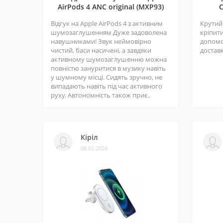
AirPods 4 ANC original (MXP93)
C
Відгук на Apple AirPods 4 з активним
Крутий
шумозаглушенням Дуже задоволена
кріпити
навушниками! Звук неймовірно
допомо
чистий, баси насичені, а завдяки
доставк
активному шумозаглушенню можна
повністю зануритися в музику навіть
у шумному місці. Сидять зручно, не
випадають навіть під час активного
руху. Автономність також приє..
Кіріл
08.02.2024