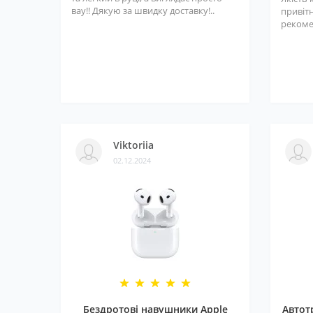
вау!! Дякую за швидку доставку!..
привітн
рекоме
Viktoriia
02.12.2024
Бездротові навушники Apple
Автот