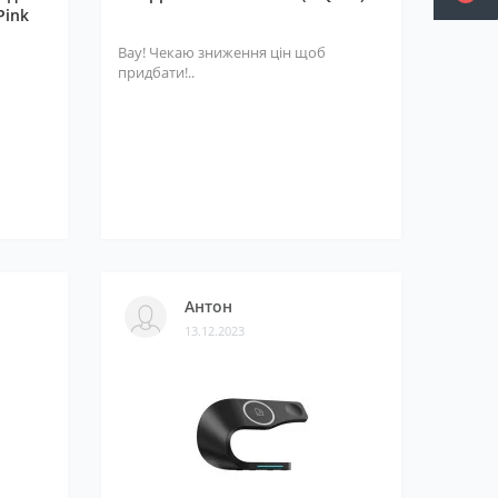
Pink
Вау! Чекаю зниження цін щоб
придбати!..
Антон
13.12.2023