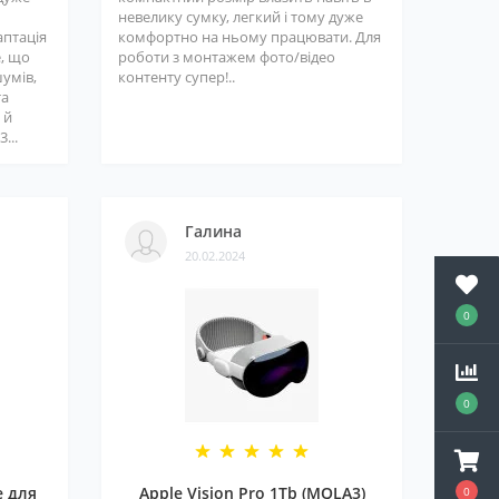
невелику сумку, легкий і тому дуже
аптація
комфортно на ньому працювати. Для
е, що
роботи з монтажем фото/відео
шумів,
контенту супер!..
та
 й
...
Галина
20.02.2024
0
0
e для
Apple Vision Pro 1Tb (MQLA3)
0