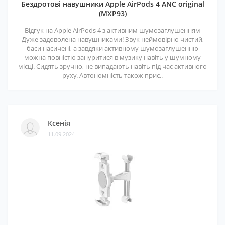
Бездротові навушники Apple AirPods 4 ANC original
(MXP93)
Відгук на Apple AirPods 4 з активним шумозаглушенням
Дуже задоволена навушниками! Звук неймовірно чистий,
баси насичені, а завдяки активному шумозаглушенню
можна повністю зануритися в музику навіть у шумному
місці. Сидять зручно, не випадають навіть під час активного
руху. Автономність також приє..
Ксенія
11.09.2024