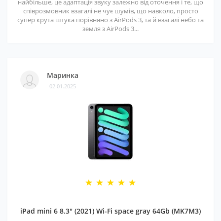
найбільше, це адаптація звуку залежно від оточення і те, що
співрозмовник взагалі не чує шумів, що навколо, просто
супер крута штука порівняно з AirPods 3, та й взагалі небо та
земля з AirPods 3...
Маринка
02.01.2025
iPad mini 6 8.3" (2021) Wi-Fi space gray 64Gb (MK7M3)