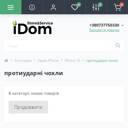
0
0
0
+380737750330
Замовити дзвінок
Аксесуари
Apple iPhone
iPhone 16
протиударні чохли
протиударні чохли
В категорії немає товарів
Продовжити