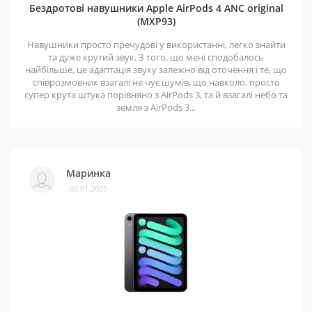
Бездротові навушники Apple AirPods 4 ANC original
(MXP93)
Навушники просто пречудові у використанні, легко знайти
та дуже крутий звук. З того, що мені сподобалось
найбільше, це адаптація звуку залежно від оточення і те, що
співрозмовник взагалі не чує шумів, що навколо, просто
супер крута штука порівняно з AirPods 3, та й взагалі небо та
земля з AirPods 3...
Маринка
02.01.2025