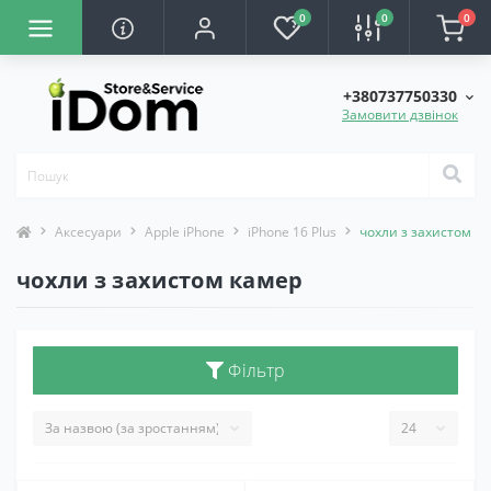
0
0
0
+380737750330
Замовити дзвінок
Аксесуари
Apple iPhone
iPhone 16 Plus
чохли з захистом к
чохли з захистом камер
Фільтр