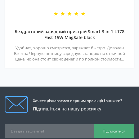
Бездротовий зарядний пристрій Smart 3 in 1 L178
Fast 15W MagSafe black
Удобная, хорошо смотрится, заряжает быстро. Доволен
Взял на Черную пятницу зарядную станцию по отличной
цене, но она стоит своих денег и по полной стоимости...
Хочете дізнаватися першим про акції і знижки?
Підпишіться на нашу розсилку
Підписатися