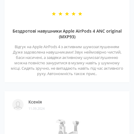
Бездротові навушники Apple AirPods 4 ANC original
(MXP93)
Відгук на Apple AirPods 4 з активним шумозаглушенням
Дуже задоволена навушниками! Звук неймовірно чистий,
баси насичені, а завдяки активному шумозаглушенню
можна повністю зануритися в музику навіть у шумному
місці. Сидять зручно, не випадають навіть під час активного
руху. Автономність також приє..
Ксенія
11.09.2024