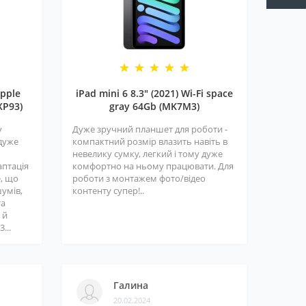
pple
iPad mini 6 8.3" (2021) Wi-Fi space
XP93)
gray 64Gb (MK7M3)
у
Дуже зручний планшет для роботи -
 дуже
компактний розмір влазить навіть в
невелику сумку, легкий і тому дуже
аптація
комфортно на ньому працювати. Для
е, що
роботи з монтажем фото/відео
шумів,
контенту супер!..
та
 й
...
Галина
20.02.2024