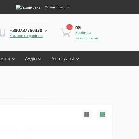
Українська
Особистий кабінет
0₴
0
+380737750330
Зробити
Замовити дзвінок
замовлення
имачі
Аудіо
Аксесуари