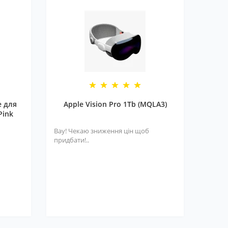
e для
Apple Vision Pro 1Tb (MQLA3)
Pink
Вау! Чекаю зниження цін щоб
придбати!..