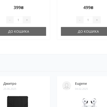
399₴
499₴
-
+
-
+
ДО КОШИКА
ДО КОШИКА
Дмитро
Eugene
25.06.2025
04.02.2025