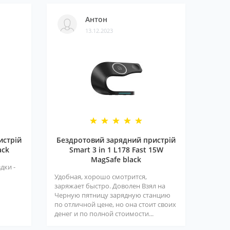
Антон
13.12.2023
истрій
Бездротовий зарядний пристрій
ack
Smart 3 in 1 L178 Fast 15W
MagSafe black
дки -
Удобная, хорошо смотрится,
заряжает быстро. Доволен Взял на
Черную пятницу зарядную станцию
по отличной цене, но она стоит своих
денег и по полной стоимости...