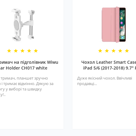
римач на підголівник Wiwu
Чохол Leather Smart Cas
ar Holder CH017 white
iPad 5/6 (2017-2018) 9.7" 
 тримач, планшет зручно
Дуже якісний чохол. Ввічливі
 і тримає відмінно. Дякую за
продавці...
гу у виборі та швидку
у!..