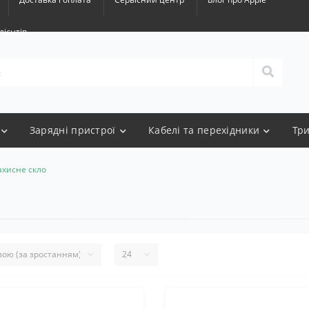
лієнтів
Зарядні пристрої
Кабелі та перехідники
Тр
ахисне скло