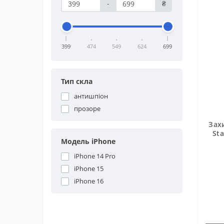
-
₴
399
474
549
624
699
Тип скла
антишпіон
прозоре
Захи
Sta
Модель iPhone
iPhone 14 Pro
iPhone 15
iPhone 16