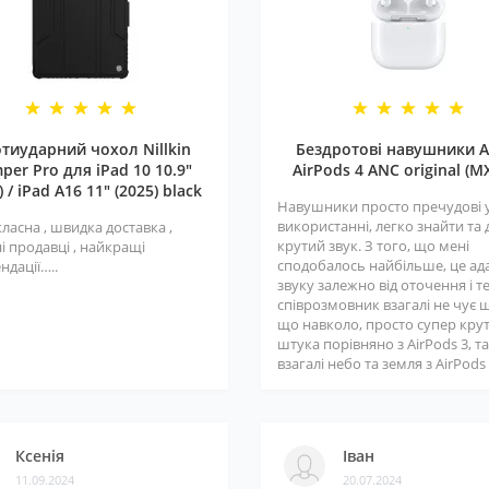
тиударний чохол Nillkin
Бездротові навушники A
per Pro для iPad 10 10.9"
AirPods 4 ANC original (M
) / iPad A16 11" (2025) black
Навушники просто пречудові 
використанні, легко знайти та
класна , швидка доставка ,
крутий звук. З того, що мені
і продавці , найкращі
сподобалось найбільше, це ад
ндації…..
звуку залежно від оточення і т
співрозмовник взагалі не чує 
що навколо, просто супер кру
штука порівняно з AirPods 3, та
взагалі небо та земля з AirPods 3
Ксенія
Іван
11.09.2024
20.07.2024