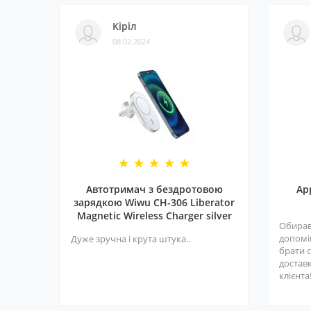
Кіріл
08.02.2024
Автотримач з бездротовою
Ap
зарядкою Wiwu CH-306 Liberator
Magnetic Wireless Charger silver
Обирав
допомі
Дуже зручна і крута штука..
брати с
достав
клієнта