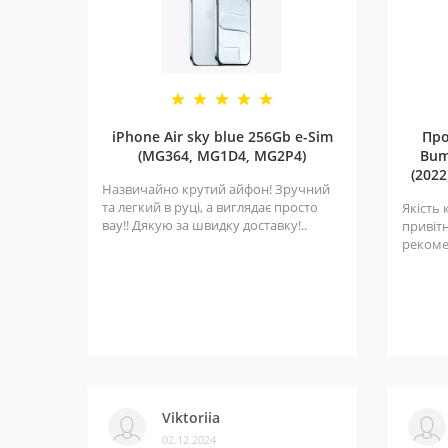
iPhone Air sky blue 256Gb e-Sim
Про
(MG364, MG1D4, MG2P4)
Bum
(2022
Назвичайно крутий айфон! Зручний
та легкий в руці, а виглядає просто
Якість 
вау!! Дякую за швидку доставку!..
привітн
рекоме
Viktoriia
02.12.2024