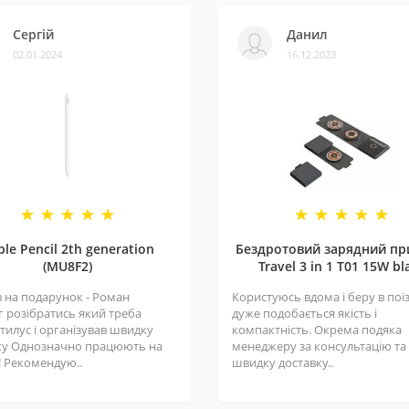
Сергій
Данил
02.01.2024
16.12.2023
ple Pencil 2th generation
Бездротовий зарядний пр
(MU8F2)
Travel 3 in 1 T01 15W bl
 на подарунок - Роман
Користуюсь вдома і беру в поїз
г розібратись який треба
дуже подобається якість і
тилус і організував швидку
компактність. Окрема подяка
ку Однозначно працюють на
менеджеру за консультацію та
! Рекомендую..
швидку доставку..