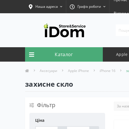
Наша адреса
Графік роботи
Відгуки к
Каталог
Apple
Аксесуари
Apple iPhone
iPhone 16
з
захисне скло
Фільтр
Ціна