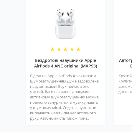
Бездротові навушники Apple
Автот
AirPods 4 ANC original (MXP93)
C
Відгук на Apple AirPods 4 з активним
Крутий
шумозаглушенням Дуже задоволена
кріпити
навушниками! Звук неймовірно
допомо
чистий, баси насичені, а завдяки
доставк
активному шумозаглушенню можна
повністю зануритися в музику навіть
у шумному місці. Сидять зручно, не
випадають навіть під час активного
руху. Автономність також приє..