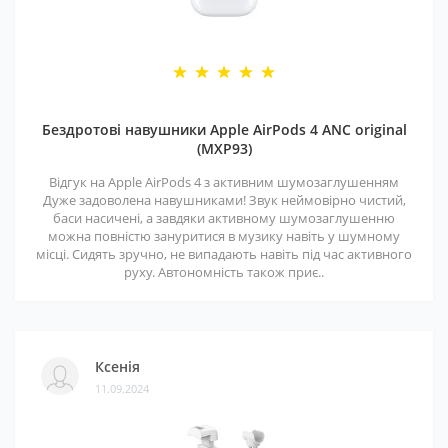
Бездротові навушники Apple AirPods 4 ANC original
(MXP93)
Відгук на Apple AirPods 4 з активним шумозаглушенням
Дуже задоволена навушниками! Звук неймовірно чистий,
баси насичені, а завдяки активному шумозаглушенню
можна повністю зануритися в музику навіть у шумному
місці. Сидять зручно, не випадають навіть під час активного
руху. Автономність також приє..
Ксенія
11.09.2024