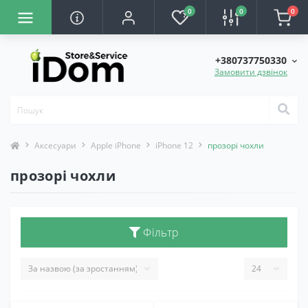
0
0
0
+380737750330
Замовити дзвінок
Аксесуари
Apple iPhone
iPhone 12
прозорі чохли
прозорі чохли
Фільтр