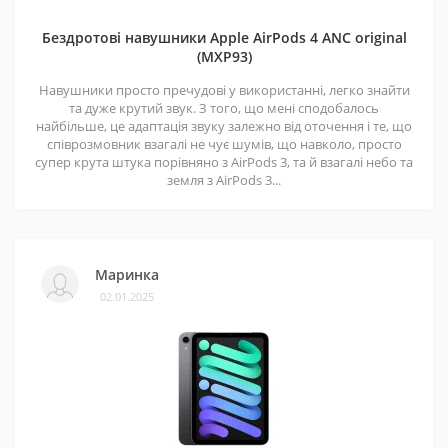
Бездротові навушники Apple AirPods 4 ANC original
(MXP93)
Навушники просто пречудові у використанні, легко знайти
та дуже крутий звук. З того, що мені сподобалось
найбільше, це адаптація звуку залежно від оточення і те, що
співрозмовник взагалі не чує шумів, що навколо, просто
супер крута штука порівняно з AirPods 3, та й взагалі небо та
земля з AirPods 3...
Маринка
02.01.2025