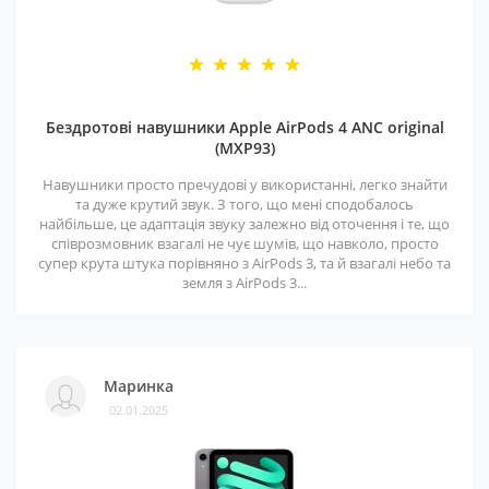
Бездротові навушники Apple AirPods 4 ANC original
(MXP93)
Навушники просто пречудові у використанні, легко знайти
та дуже крутий звук. З того, що мені сподобалось
найбільше, це адаптація звуку залежно від оточення і те, що
співрозмовник взагалі не чує шумів, що навколо, просто
супер крута штука порівняно з AirPods 3, та й взагалі небо та
земля з AirPods 3...
Маринка
02.01.2025