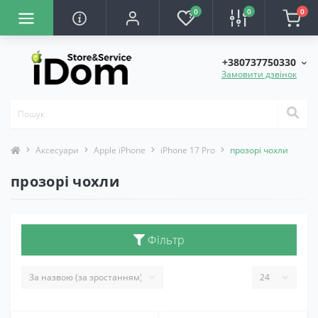
0
0
0
+380737750330
Замовити дзвінок
Аксесуари
Apple iPhone
iPhone 17 Pro
прозорі чохли
прозорі чохли
Фільтр