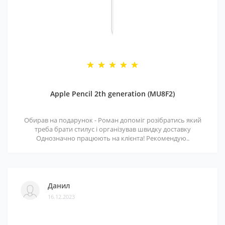
Apple Pencil 2th generation (MU8F2)
Обирав на подарунок - Роман допоміг розібратись який
треба брати стилус і організував швидку доставку
Однозначно працюють на клієнта! Рекомендую..
Данил
16.12.2023