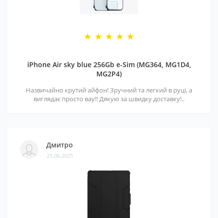
iPhone Air sky blue 256Gb e-Sim (MG364, MG1D4,
MG2P4)
Назвичайно крутий айфон! Зручний та легкий в руці, а
виглядає просто вау!! Дякую за швидку доставку!..
Дмитро
25.06.2025