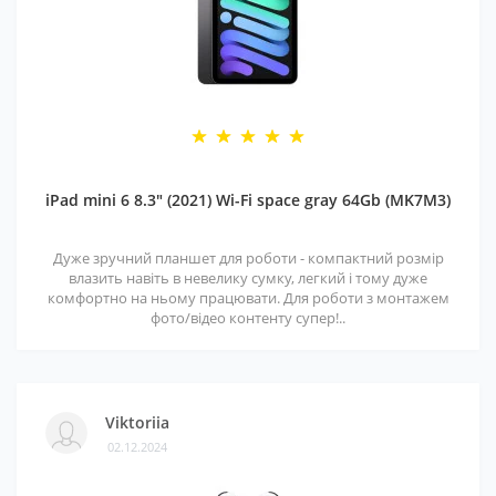
iPad mini 6 8.3" (2021) Wi-Fi space gray 64Gb (MK7M3)
Дуже зручний планшет для роботи - компактний розмір
влазить навіть в невелику сумку, легкий і тому дуже
комфортно на ньому працювати. Для роботи з монтажем
фото/відео контенту супер!..
Viktoriia
02.12.2024