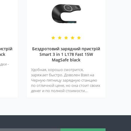
истрій
Бездротовий зарядний пристрій
ack
Smart 3 in 1 L178 Fast 15W
MagSafe black
дки -
Удобная, хорошо смотрится,
заряжает быстро. Доволен Взял на
Черную пятницу зарядную станцию
по отличной цене, но она стоит своих
денег и по полной стоимости...