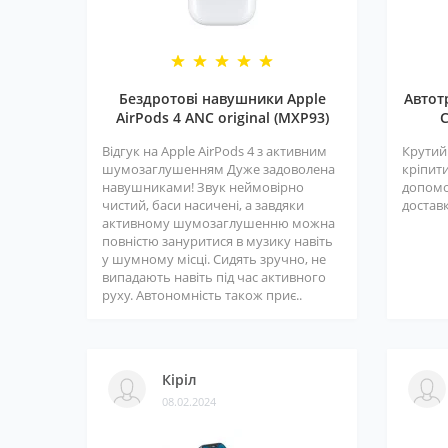
Бездротові навушники Apple
Автот
AirPods 4 ANC original (MXP93)
C
Відгук на Apple AirPods 4 з активним
Крутий
шумозаглушенням Дуже задоволена
кріпити
навушниками! Звук неймовірно
допомо
чистий, баси насичені, а завдяки
доставк
активному шумозаглушенню можна
повністю зануритися в музику навіть
у шумному місці. Сидять зручно, не
випадають навіть під час активного
руху. Автономність також приє..
Кіріл
08.02.2024