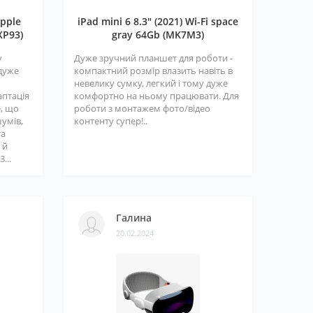
pple
iPad mini 6 8.3" (2021) Wi-Fi space
XP93)
gray 64Gb (MK7M3)
у
Дуже зручний планшет для роботи -
 дуже
компактний розмір влазить навіть в
невелику сумку, легкий і тому дуже
аптація
комфортно на ньому працювати. Для
е, що
роботи з монтажем фото/відео
шумів,
контенту супер!..
та
 й
...
Галина
20.02.2024