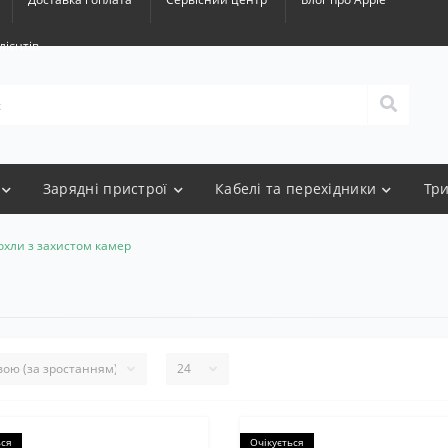
лієнтів
Зарядні пристрої
Кабелі та перехідники
Тр
охли з захистом камер
ься
Очікується