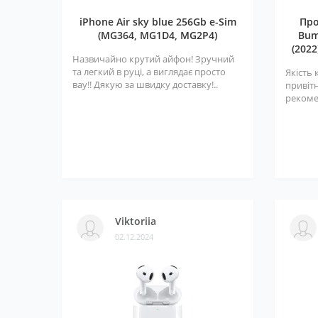
iPhone Air sky blue 256Gb e-Sim
Про
(MG364, MG1D4, MG2P4)
Bum
(2022
Назвичайно крутий айфон! Зручний
та легкий в руці, а виглядає просто
Якість 
вау!! Дякую за швидку доставку!..
привітн
рекоме
Viktoriia
02.12.2024