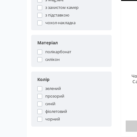
з захистом камер
з підставкою
чохол-накладка
Матеріал
полікарбонат
силікон
Чо
Колір
C
зелений
прозорий
синій
фіолетовий
чорний