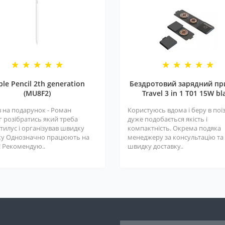
ple Pencil 2th generation
Бездротовий зарядний пр
(MU8F2)
Travel 3 in 1 T01 15W bl
 на подарунок - Роман
Користуюсь вдома і беру в поїз
г розібратись який треба
дуже подобається якість і
тилус і організував швидку
компактність. Окрема подяка
ку Однозначно працюють на
менеджеру за консультацію та
! Рекомендую..
швидку доставку..