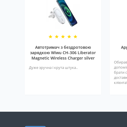
Автотримач з бездротовою
Ap
зарядкою Wiwu CH-306 Liberator
Magnetic Wireless Charger silver
Обирав
допомі
Дуже зручна і крута штука..
брати с
достав
клієнта