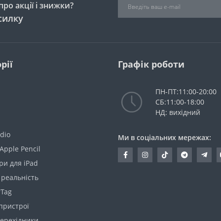
ро акції і знижки?
силку
рії
Графік роботи
ПН-ПТ:11:00-20:00
СБ:11:00-18:00
НД: вихідний
dio
Ми в соціальних мережах:
Apple Pencil
ри для iPad
 реальність
rTag
пристрої
перехідники