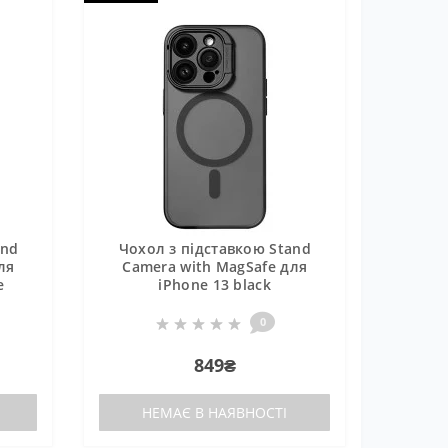
and
Чохол з підставкою Stand
ля
Camera with MagSafe для
e
iPhone 13 black
0
849₴
НЕМАЄ В НАЯВНОСТІ