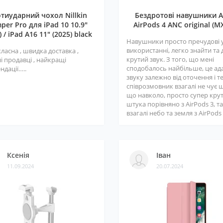
тиударний чохол Nillkin
Бездротові навушники A
per Pro для iPad 10 10.9"
AirPods 4 ANC original (M
) / iPad A16 11" (2025) black
Навушники просто пречудові 
використанні, легко знайти та
класна , швидка доставка ,
крутий звук. З того, що мені
і продавці , найкращі
сподобалось найбільше, це ад
ндації…..
звуку залежно від оточення і т
співрозмовник взагалі не чує 
що навколо, просто супер кру
штука порівняно з AirPods 3, та
взагалі небо та земля з AirPods 3
Ксенія
Іван
11.09.2024
20.07.2024