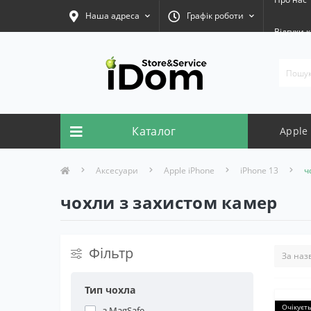
Наша адреса
Графік роботи
Відгуки к
Каталог
Apple
Аксесуари
Apple iPhone
iPhone 13
ч
чохли з захистом камер
Фільтр
Тип чохла
Очікуєт
з MagSafe