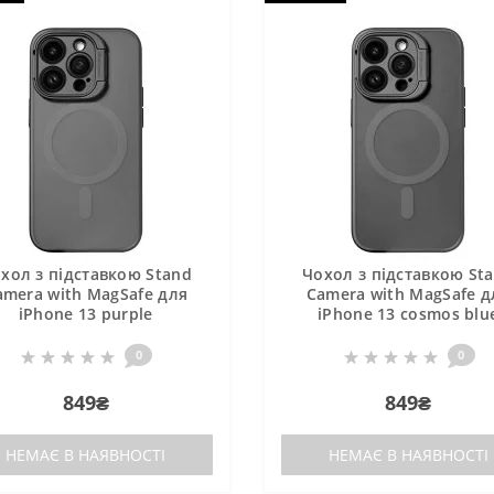
хол з підставкою Stand
Чохол з підставкою St
amera with MagSafe для
Camera with MagSafe д
iPhone 13 purple
iPhone 13 cosmos blu
0
0
849₴
849₴
НЕМАЄ В НАЯВНОСТІ
НЕМАЄ В НАЯВНОСТІ