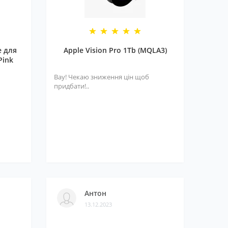
e для
Apple Vision Pro 1Tb (MQLA3)
Pink
Вау! Чекаю зниження цін щоб
придбати!..
Антон
13.12.2023