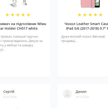
римач на підголівник Wiwu
Чохол Leather Smart Cas
ar Holder CH017 white
iPad 5/6 (2017-2018) 9.7" 
 тримач, планшет зручно
Дуже якісний чохол. Ввічливі
 і тримає відмінно. Дякую за
продавці...
гу у виборі та швидку
у!..
Сергій
Данил
02.01.2024
16.12.2023