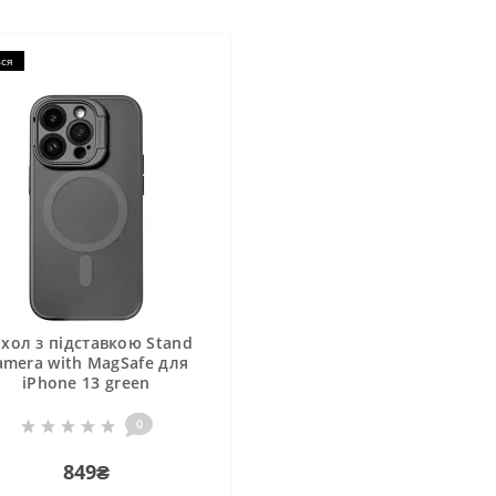
ься
хол з підставкою Stand
amera with MagSafe для
iPhone 13 green
0
849₴