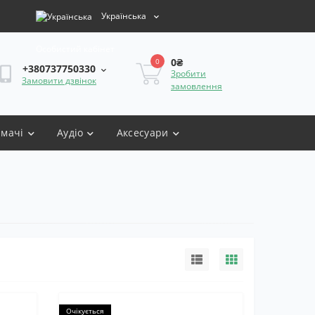
Українська
Особистий кабінет
0₴
0
+380737750330
Зробити
Замовити дзвінок
замовлення
имачі
Аудіо
Аксесуари
Очікується