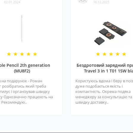
02.01.2024
16.12.2023
ple Pencil 2th generation
Бездротовий зарядний пр
(MU8F2)
Travel 3 in 1 T01 15W bl
 на подарунок - Роман
Користуюсь вдома і беру в поїз
г розібратись який треба
дуже подобається якість і
тилус і організував швидку
компактність. Окрема подяка
ку Однозначно працюють на
менеджеру за консультацію та
! Рекомендую..
швидку доставку..