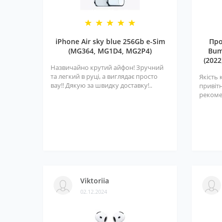
iPhone Air sky blue 256Gb e-Sim
Про
(MG364, MG1D4, MG2P4)
Bum
(2022
Назвичайно крутий айфон! Зручний
та легкий в руці, а виглядає просто
Якість 
вау!! Дякую за швидку доставку!..
привітн
рекоме
Viktoriia
02.12.2024