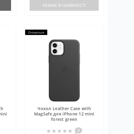
НЕМАЄ В НАЯВНОСТІ
Очікується
th
Чохол Leather Case with
ini
MagSafe для iPhone 12 mini
forest green
0