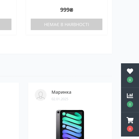
999₴
НЕМАЄ В НАЯВНОСТІ
0
Маринка
02.01.2025
0
0