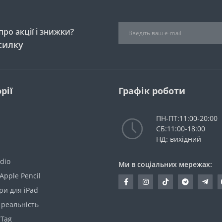
ро акції і знижки?
силку
рії
Графік роботи
ПН-ПТ:11:00-20:00
СБ:11:00-18:00
НД: вихідний
dio
Ми в соціальних мережах:
Apple Pencil
ри для iPad
 реальність
rTag