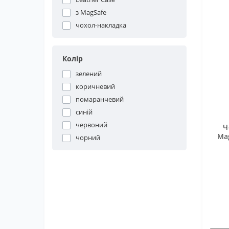
з MagSafe
чохол-накладка
Колір
зелений
коричневий
помаранчевий
синій
червоний
Ч
Ma
чорний