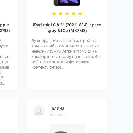
pple
iPad mini 6 8.3" (2021) Wi-Fi space
XP93)
gray 64Gb (MK7M3)
у
Дуже зручний планшет для роботи -
 дуже
компактний розмір влазить навіть в
невелику сумку, легкий і тому дуже
аптація
комфортно на ньому працювати. Для
е, що
роботи з монтажем фото/відео
шумів,
контенту супер!..
та
 й
...
Галина
20.02.2024