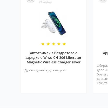
08.02.2024
Автотримач з бездротовою
Ap
зарядкою Wiwu CH-306 Liberator
Magnetic Wireless Charger silver
Обирав
допомі
Дуже зручна і крута штука..
брати с
достав
клієнта