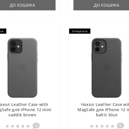
ДО КОШИКА
ДО КОШИКА
ься
Очікується
охол Leather Case with
Чохол Leather Case wi
gSafe для iPhone 12 mini
MagSafe для iPhone 12 m
saddle brown
baltic blue
0
0