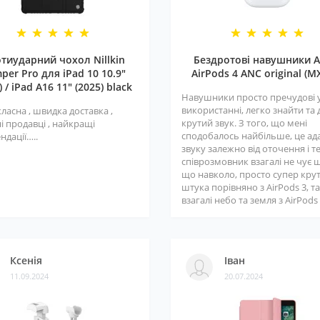
тиударний чохол Nillkin
Бездротові навушники A
per Pro для iPad 10 10.9"
AirPods 4 ANC original (M
) / iPad A16 11" (2025) black
Навушники просто пречудові 
використанні, легко знайти та
класна , швидка доставка ,
крутий звук. З того, що мені
і продавці , найкращі
сподобалось найбільше, це ад
ндації…..
звуку залежно від оточення і т
співрозмовник взагалі не чує 
що навколо, просто супер кру
штука порівняно з AirPods 3, та
взагалі небо та земля з AirPods 3
Ксенія
Іван
11.09.2024
20.07.2024