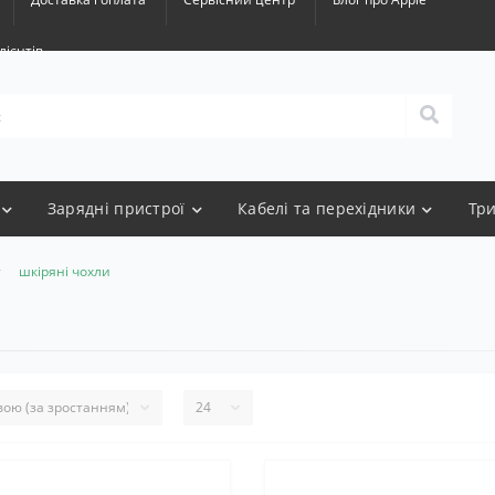
лієнтів
Зарядні пристрої
Кабелі та перехідники
Тр
шкіряні чохли