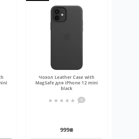
th
Чохол Leather Case with
ini
MagSafe для iPhone 12 mini
black
0
999₴