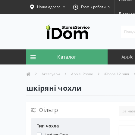
Наша адреса
Графік роботи
Відгуки к
Каталог
Apple
Аксесуари
Apple iPhone
iPhone 12 mini
шкіряні чохли
Фільтр
Тип чохла
Leather Case