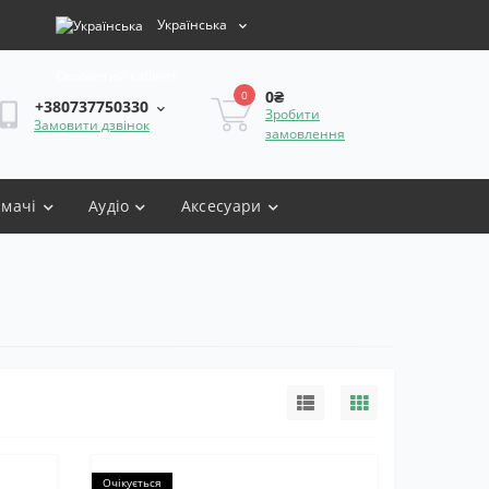
Українська
Особистий кабінет
0₴
0
+380737750330
Зробити
Замовити дзвінок
замовлення
имачі
Аудіо
Аксесуари
Очікується