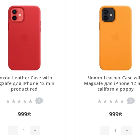
охол Leather Case with
Чохол Leather Case wi
gSafe для iPhone 12 mini
MagSafe для iPhone 12 m
product red
california poppy
0
0
999₴
999₴
-
+
-
+