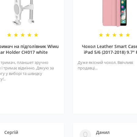
римач на підголівник Wiwu
Чохол Leather Smart Cas
ar Holder CH017 white
iPad 5/6 (2017-2018) 9.7" 
 тримач, планшет зручно
Дуже якісний чохол. Ввічливі
 і тримає відмінно. Дякую за
продавці...
гу у виборі та швидку
у!..
Сергій
Данил