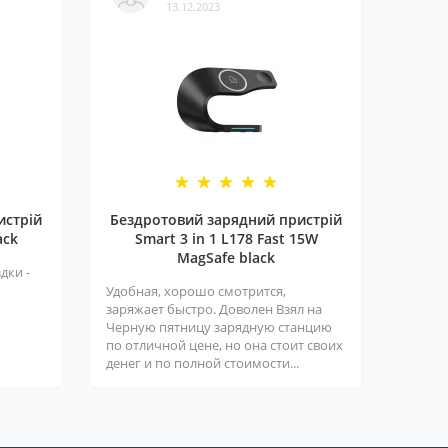
13.12.2023
истрій
Бездротовий зарядний пристрій
ack
Smart 3 in 1 L178 Fast 15W
MagSafe black
дки -
Удобная, хорошо смотрится,
заряжает быстро. Доволен Взял на
Черную пятницу зарядную станцию
по отличной цене, но она стоит своих
денег и по полной стоимости...