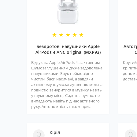
Бездротові навушники Apple
Автот
AirPods 4 ANC original (MXP93)
C
Відгук на Apple AirPods 4 з активним
Крутий
шумозаглушенням Дуже задоволена
кріпити
навушниками! Звук неймовірно
допомо
чистий, баси насичені, а завдяки
доставк
активному шумозаглушенню можна
повністю зануритися в музику навіть
у шумному місці. Сидять зручно, не
випадають навіть під час активного
руху. Автономність також приє..
Кіріл