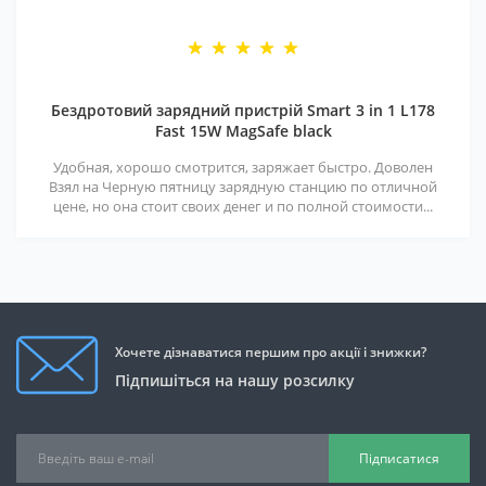
Бездротовий зарядний пристрій Smart 3 in 1 L178
Fast 15W MagSafe black
Удобная, хорошо смотрится, заряжает быстро. Доволен
Взял на Черную пятницу зарядную станцию по отличной
цене, но она стоит своих денег и по полной стоимости...
Хочете дізнаватися першим про акції і знижки?
Підпишіться на нашу розсилку
Підписатися