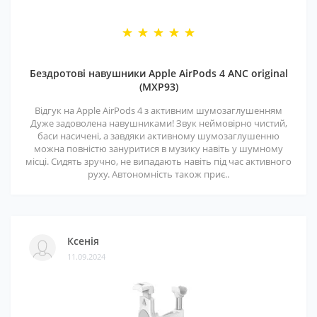
Бездротові навушники Apple AirPods 4 ANC original
(MXP93)
Відгук на Apple AirPods 4 з активним шумозаглушенням
Дуже задоволена навушниками! Звук неймовірно чистий,
баси насичені, а завдяки активному шумозаглушенню
можна повністю зануритися в музику навіть у шумному
місці. Сидять зручно, не випадають навіть під час активного
руху. Автономність також приє..
Ксенія
11.09.2024