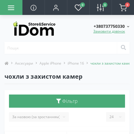
0
0
0
+380737750330
Замовити дзвінок
Аксесуари
Apple iPhone
iPhone 16
чохли з захистом камер
чохли з захистом камер
Фільтр