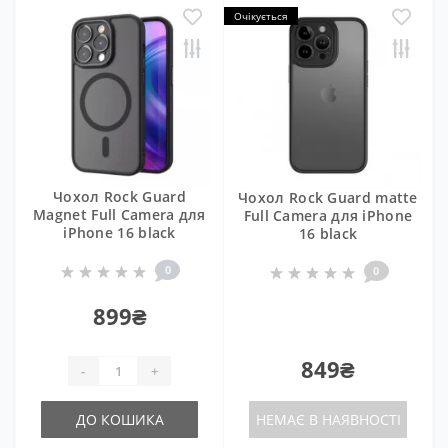
Очікується
Чохол Rock Guard
Чохол Rock Guard matte
Magnet Full Camera для
Full Camera для iPhone
iPhone 16 black
16 black
0
0
899₴
849₴
-
+
ДО КОШИКА
НЕМАЄ В НАЯВНОСТІ