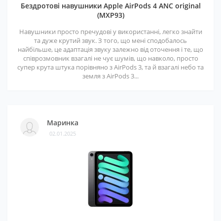
Бездротові навушники Apple AirPods 4 ANC original
(MXP93)
Навушники просто пречудові у використанні, легко знайти
та дуже крутий звук. З того, що мені сподобалось
найбільше, це адаптація звуку залежно від оточення і те, що
співрозмовник взагалі не чує шумів, що навколо, просто
супер крута штука порівняно з AirPods 3, та й взагалі небо та
земля з AirPods 3...
Маринка
02.01.2025