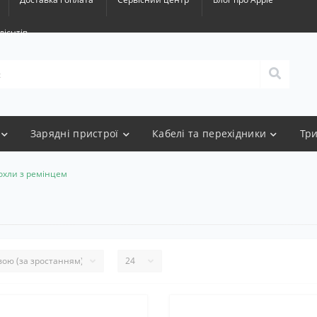
лієнтів
Зарядні пристрої
Кабелі та перехідники
Тр
охли з ремінцем