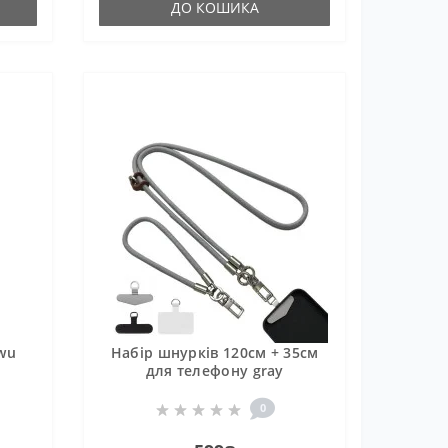
ДО КОШИКА
wu
Набір шнурків 120см + 35см
для телефону gray
0