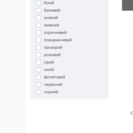
білий
бежевий
жовтий
зелений
коричневий
помаранчевий
прозорий
рожевий
сірий
синій
фіолетовий
червоний
чорний
C