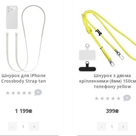
Шнурок для iPhone
Шнурок з двома
Crossbody Strap tan
кріпленнями (8мм) 150см
телефону yellow
0
0
1 199₴
399₴
-
+
-
+