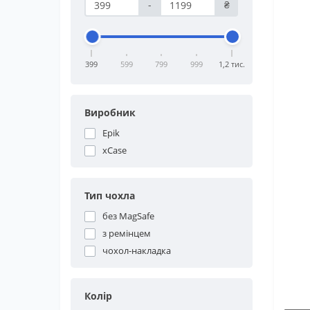
-
₴
399
599
799
999
1,2 тис.
Виробник
Epik
xCase
Тип чохла
без MagSafe
з ремінцем
чохол-накладка
Колір