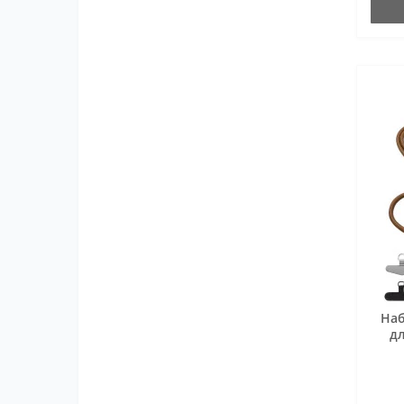
Наб
дл