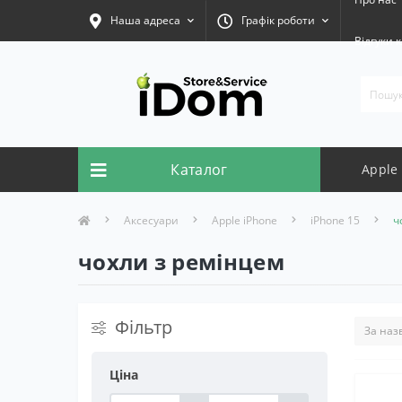
Наша адреса
Графік роботи
Відгуки к
Каталог
Apple
Аксесуари
Apple iPhone
iPhone 15
ч
чохли з ремінцем
Фільтр
Ціна