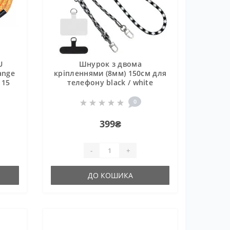
U
Шнурок з двома
ange
кріпленнями (8мм) 150см для
 15
телефону black / white
0
399₴
-
+
ДО КОШИКА