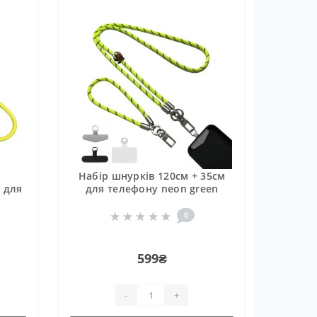
Набір шнурків 120см + 35см
 для
для телефону neon green
0
599₴
-
+