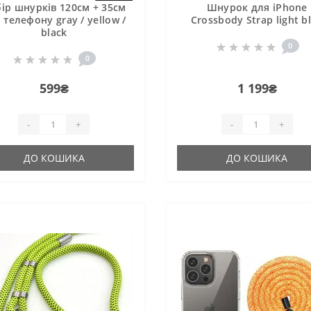
ір шнурків 120см + 35см
Шнурок для iPhone
 телефону gray / yellow /
Crossbody Strap light b
black
0
0
599₴
1 199₴
-
+
-
+
ДО КОШИКА
ДО КОШИКА