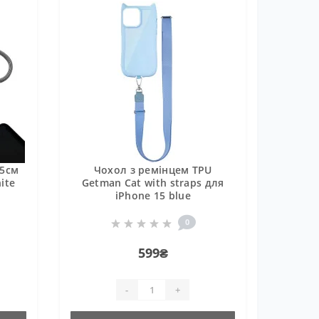
35см
Чохол з ремінцем TPU
ite
Getman Cat with straps для
iPhone 15 blue
0
599₴
-
+