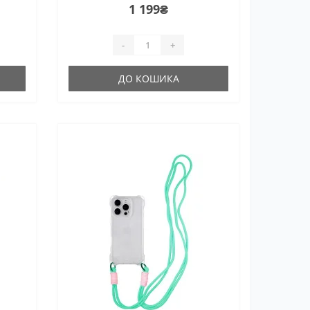
1 199₴
-
+
ДО КОШИКА