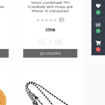
Чохол з ремінцем TPU
lue
CrossBody with straps для
iPhone 15 transparent
0
0
599₴
0
-
+
0
ДО КОШИКА