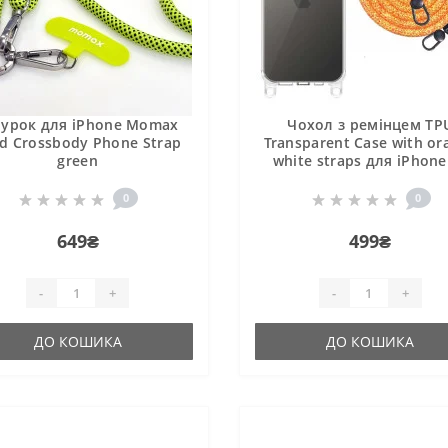
урок для iPhone Momax
Чохол з ремінцем TP
d Crossbody Phone Strap
Transparent Case with or
green
white straps для iPhone
0
0
649₴
499₴
-
+
-
+
ДО КОШИКА
ДО КОШИКА