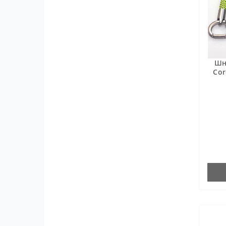
Шн
Cor