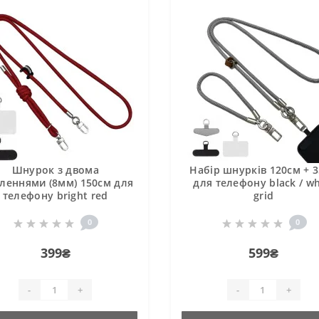
Шнурок з двома
Набір шнурків 120см + 
пленнями (8мм) 150см для
для телефону black / wh
телефону bright red
grid
0
0
399₴
599₴
-
+
-
+