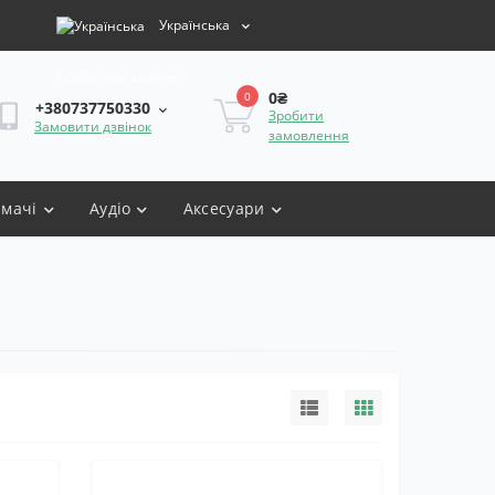
Українська
Особистий кабінет
0₴
0
+380737750330
Зробити
Замовити дзвінок
замовлення
имачі
Аудіо
Аксесуари