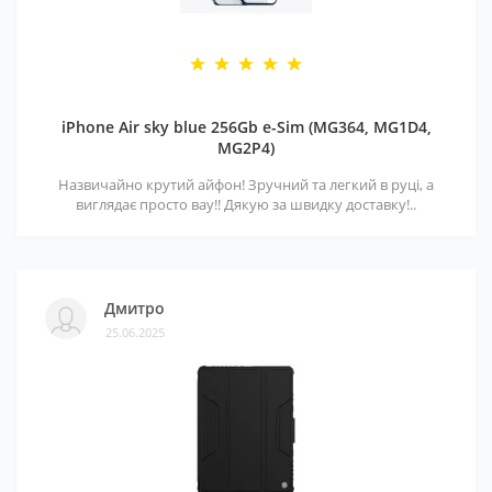
iPhone Air sky blue 256Gb e-Sim (MG364, MG1D4,
MG2P4)
Назвичайно крутий айфон! Зручний та легкий в руці, а
виглядає просто вау!! Дякую за швидку доставку!..
Дмитро
25.06.2025