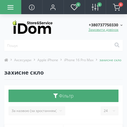
0
0
0
+380737750330
Замовити дзвінок
Аксесуари
Apple iPhone
iPhone 16 Pro Max
захисне скло
захисне скло
Фільтр