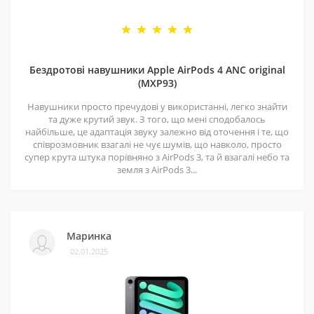
Бездротові навушники Apple AirPods 4 ANC original
(MXP93)
Навушники просто пречудові у використанні, легко знайти
та дуже крутий звук. З того, що мені сподобалось
найбільше, це адаптація звуку залежно від оточення і те, що
співрозмовник взагалі не чує шумів, що навколо, просто
супер крута штука порівняно з AirPods 3, та й взагалі небо та
земля з AirPods 3...
Маринка
02.01.2025