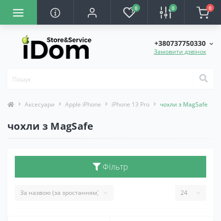
0
0
0
+380737750330
Замовити дзвінок
Аксесуари
Apple iPhone
iPhone 13 Pro
чохли з MagSafe
чохли з MagSafe
Фільтр