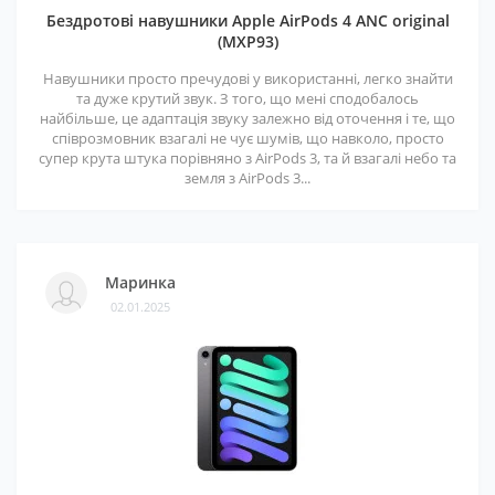
Бездротові навушники Apple AirPods 4 ANC original
(MXP93)
Навушники просто пречудові у використанні, легко знайти
та дуже крутий звук. З того, що мені сподобалось
найбільше, це адаптація звуку залежно від оточення і те, що
співрозмовник взагалі не чує шумів, що навколо, просто
супер крута штука порівняно з AirPods 3, та й взагалі небо та
земля з AirPods 3...
Маринка
02.01.2025