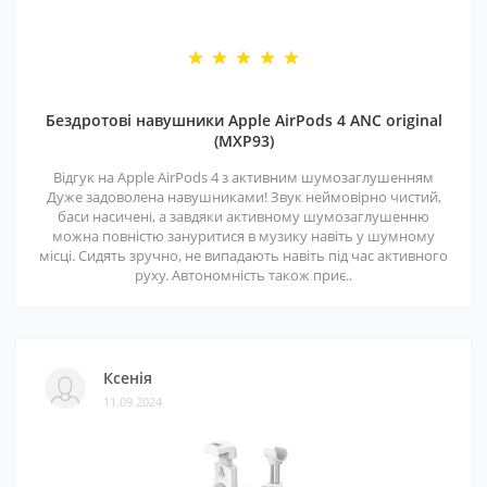
Бездротові навушники Apple AirPods 4 ANC original
(MXP93)
Відгук на Apple AirPods 4 з активним шумозаглушенням
Дуже задоволена навушниками! Звук неймовірно чистий,
баси насичені, а завдяки активному шумозаглушенню
можна повністю зануритися в музику навіть у шумному
місці. Сидять зручно, не випадають навіть під час активного
руху. Автономність також приє..
Ксенія
11.09.2024