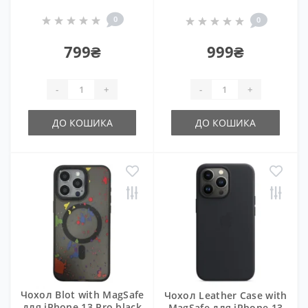
0
0
799₴
999₴
-
+
-
+
ДО КОШИКА
ДО КОШИКА
Чохол Blot with MagSafe
Чохол Leather Case with
для iPhone 13 Pro black
MagSafe для iPhone 13