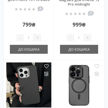
Pro midnight
0
0
799₴
999₴
-
+
-
+
ДО КОШИКА
ДО КОШИКА