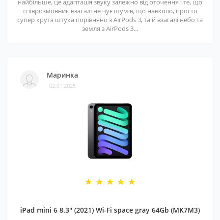
найбільше, це адаптація звуку залежно від оточення і те, що
співрозмовник взагалі не чує шумів, що навколо, просто
супер крута штука порівняно з AirPods 3, та й взагалі небо та
земля з AirPods 3...
Маринка
02.01.2025
iPad mini 6 8.3" (2021) Wi-Fi space gray 64Gb (MK7M3)