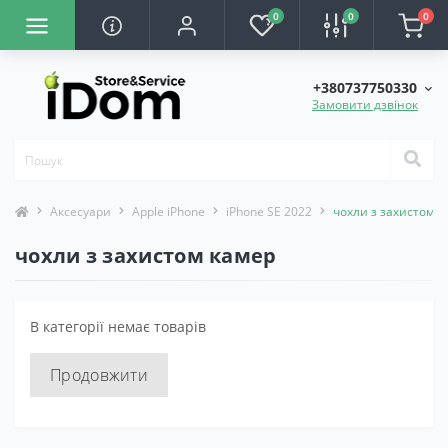
0
0
0
+380737750330
Замовити дзвінок
Аксесуари
Apple iPhone
iPhone SE 2022
чохли з захистом 
чохли з захистом камер
В категорії немає товарів
Продовжити