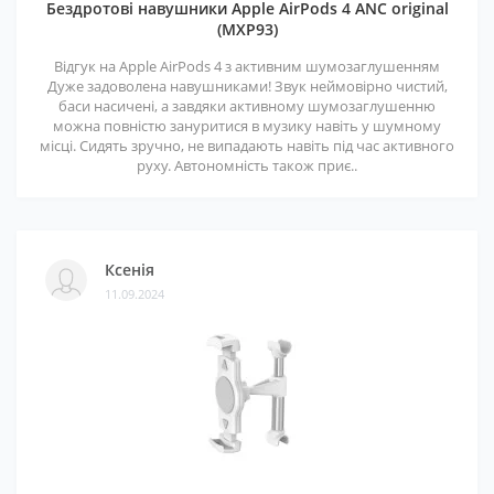
Бездротові навушники Apple AirPods 4 ANC original
(MXP93)
Відгук на Apple AirPods 4 з активним шумозаглушенням
Дуже задоволена навушниками! Звук неймовірно чистий,
баси насичені, а завдяки активному шумозаглушенню
можна повністю зануритися в музику навіть у шумному
місці. Сидять зручно, не випадають навіть під час активного
руху. Автономність також приє..
Ксенія
11.09.2024