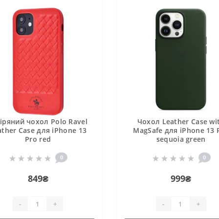
іряний чохол Polo Ravel
Чохол Leather Case wi
ather Case для iPhone 13
MagSafe для iPhone 13 
Pro red
sequoia green
0
0
849₴
999₴
-
+
-
+