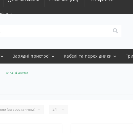
лієнтів
Зарядні пристрої
Кабелі та перехідники
Тр
шкіряні чохли