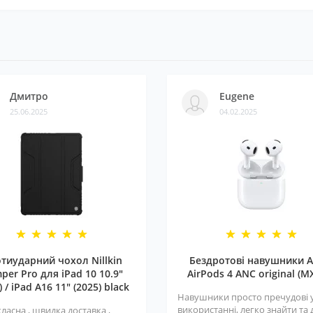
Дмитро
Eugene
25.06.2025
04.02.2025
тиударний чохол Nillkin
Бездротові навушники A
per Pro для iPad 10 10.9"
AirPods 4 ANC original (M
) / iPad A16 11" (2025) black
Навушники просто пречудові 
використанні, легко знайти та
класна , швидка доставка ,