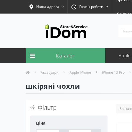
Наша адреса
Графік роботи
Відгуки к
Каталог
Apple
Аксесуари
Apple iPhone
iPhone 13 Pro
шкіряні чохли
Фільтр
Ціна