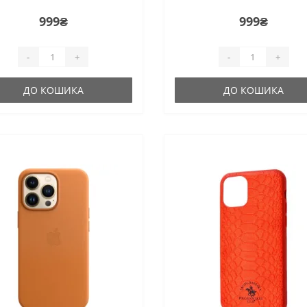
999₴
999₴
-
+
-
+
ДО КОШИКА
ДО КОШИКА