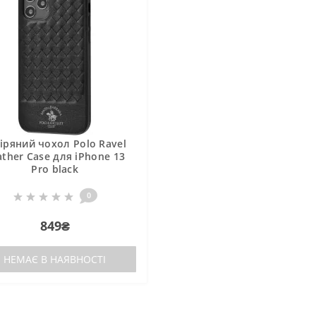
іряний чохол Polo Ravel
ather Case для iPhone 13
Pro black
0
849₴
НЕМАЄ В НАЯВНОСТІ