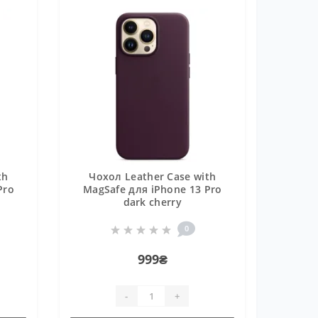
th
Чохол Leather Case with
Pro
MagSafe для iPhone 13 Pro
dark cherry
0
999₴
-
+