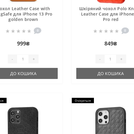
охол Leather Case with
Шкіряний чохол Polo Kn
gSafe для iPhone 13 Pro
Leather Case для iPhone
golden brown
Pro red
0
0
999₴
849₴
-
+
-
+
ДО КОШИКА
ДО КОШИКА
ься
Очікується