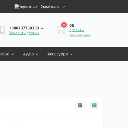
Українська
Особистий кабінет
0₴
0
+380737750330
Зробити
Замовити дзвінок
замовлення
имачі
Аудіо
Аксесуари