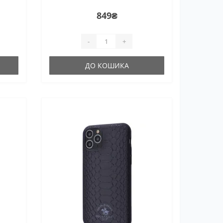
849₴
-
+
ДО КОШИКА