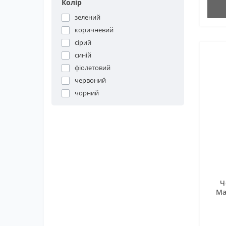
Колір
зелений
коричневий
сірий
синій
фіолетовий
червоний
чорний
Ч
Ma