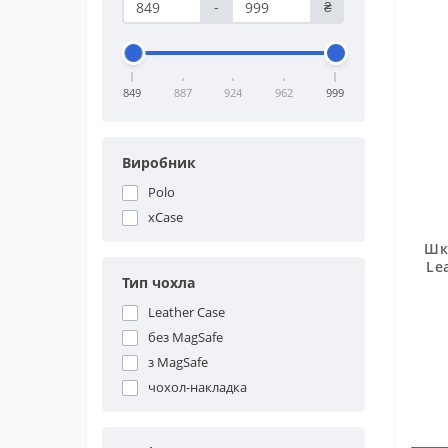
-
₴
849
887
924
962
999
Виробник
Polo
xCase
Шк
Le
Тип чохла
Leather Case
без MagSafe
з MagSafe
чохол-накладка