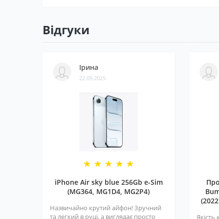
Відгуки
Ірина
22.09.2025
iPhone Air sky blue 256Gb e-Sim
Про
(MG364, MG1D4, MG2P4)
Bum
(2022
Назвичайно крутий айфон! Зручний
та легкий в руці, а виглядає просто
Якість 