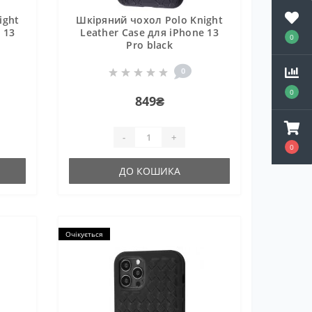
ight
Шкіряний чохол Polo Knight
 13
Leather Case для iPhone 13
0
Pro black
0
0
849₴
-
+
0
ДО КОШИКА
Очікується