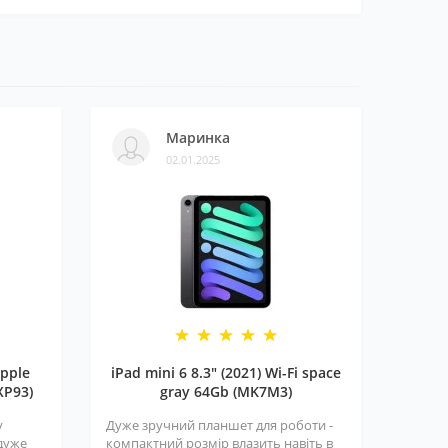
Маринка
02.01.2025
pple
iPad mini 6 8.3" (2021) Wi-Fi space
XP93)
gray 64Gb (MK7M3)
у
Дуже зручний планшет для роботи -
 дуже
компактний розмір влазить навіть в