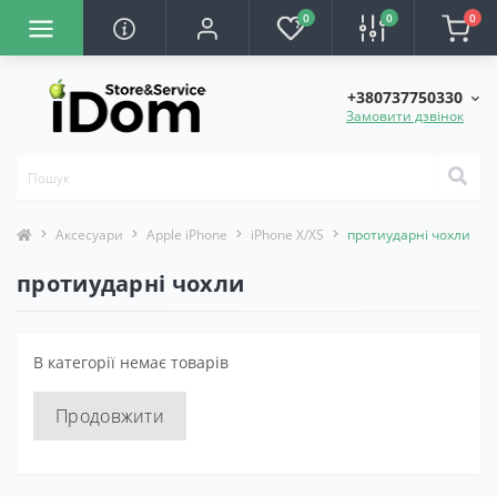
0
0
0
+380737750330
Замовити дзвінок
Аксесуари
Apple iPhone
iPhone X/XS
протиударні чохли
протиударні чохли
В категорії немає товарів
Продовжити