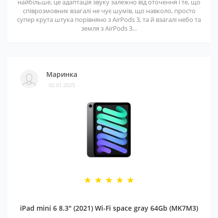
найбільше, це адаптація звуку залежно від оточення і те, що
співрозмовник взагалі не чує шумів, що навколо, просто
супер крута штука порівняно з AirPods 3, та й взагалі небо та
земля з AirPods 3...
Маринка
02.01.2025
iPad mini 6 8.3" (2021) Wi-Fi space gray 64Gb (MK7M3)