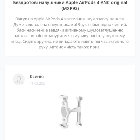
Бездротові навушники Apple AirPods 4 ANC original
(MXP93)
Відгук на Apple AirPods 4 з активним шумозаглушенням
Дуже задоволена навушниками! Звук неймовірно чистий,
баси насичені, а завдяки активному шумозаглушенню
можна повністю зануритися в музику навіть у шумному
місці. Сидять зручно, не випадають навіть під час активного
руху. Автономність також приє..
Ксенія
11.09.2024