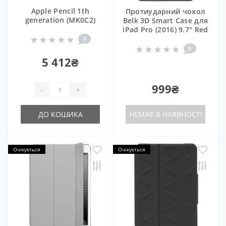
Apple Pencil 1th
Протиударний чохол
generation (MK0C2)
Belk 3D Smart Case для
iPad Pro (2016) 9.7" Red
0
0
5 412₴
999₴
-
+
ДО КОШИКА
НЕМАЄ В НАЯВНОСТІ
Очікується
Очікується