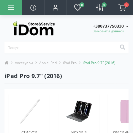
0
0
0
+380737750330
Замовити дзвінок
Аксесуари
Apple iPad
iPad Pro
iPad Pro 9.7" (2016)
iPad Pro 9.7" (2016)
стилуси
чохли з
класичні