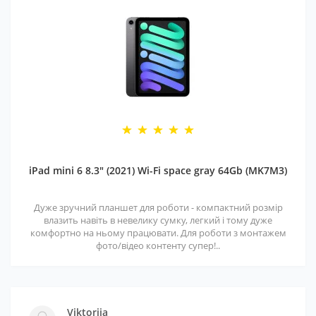
iPad mini 6 8.3" (2021) Wi-Fi space gray 64Gb (MK7M3)
Дуже зручний планшет для роботи - компактний розмір
влазить навіть в невелику сумку, легкий і тому дуже
комфортно на ньому працювати. Для роботи з монтажем
фото/відео контенту супер!..
Viktoriia