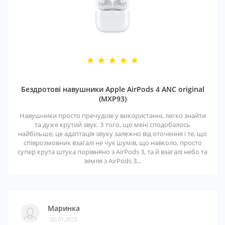
Бездротові навушники Apple AirPods 4 ANC original
(MXP93)
Навушники просто пречудові у використанні, легко знайти
та дуже крутий звук. З того, що мені сподобалось
найбільше, це адаптація звуку залежно від оточення і те, що
співрозмовник взагалі не чує шумів, що навколо, просто
супер крута штука порівняно з AirPods 3, та й взагалі небо та
земля з AirPods 3...
Маринка
02.01.2025