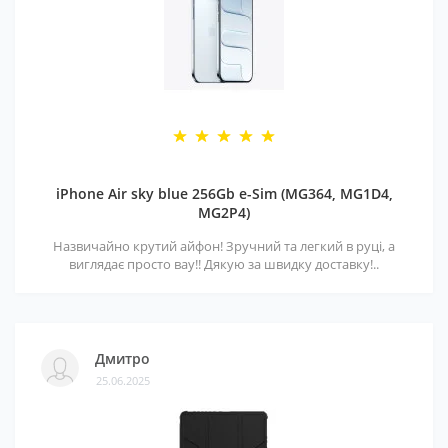
iPhone Air sky blue 256Gb e-Sim (MG364, MG1D4,
MG2P4)
Назвичайно крутий айфон! Зручний та легкий в руці, а
виглядає просто вау!! Дякую за швидку доставку!..
Дмитро
25.06.2025