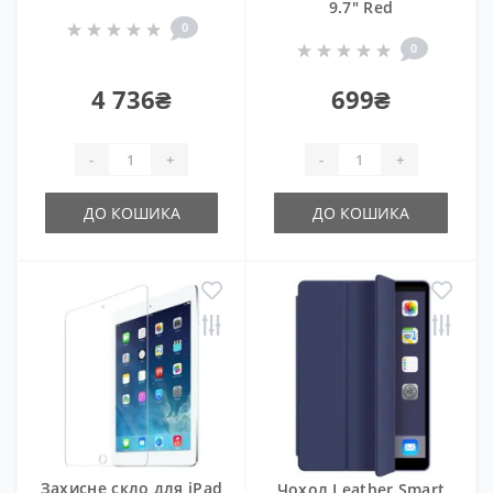
9.7" Red
0
0
4 736₴
699₴
-
+
-
+
ДО КОШИКА
ДО КОШИКА
Захисне скло для iPad
Чохол Leather Smart