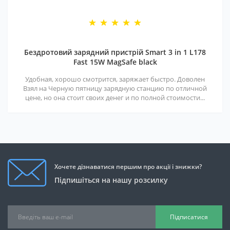
Бездротовий зарядний пристрій Smart 3 in 1 L178
Fast 15W MagSafe black
Удобная, хорошо смотрится, заряжает быстро. Доволен
Взял на Черную пятницу зарядную станцию по отличной
цене, но она стоит своих денег и по полной стоимости...
Хочете дізнаватися першим про акції і знижки?
Підпишіться на нашу розсилку
Підписатися