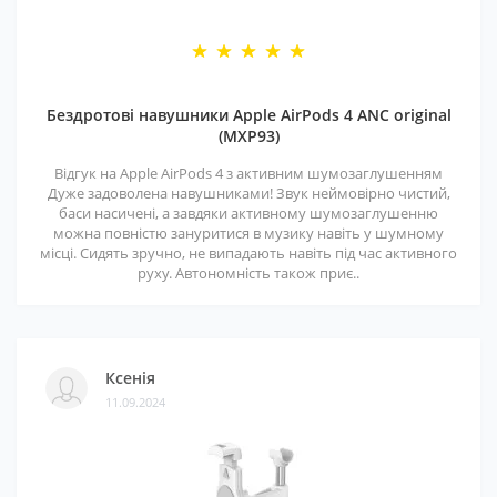
Бездротові навушники Apple AirPods 4 ANC original
(MXP93)
Відгук на Apple AirPods 4 з активним шумозаглушенням
Дуже задоволена навушниками! Звук неймовірно чистий,
баси насичені, а завдяки активному шумозаглушенню
можна повністю зануритися в музику навіть у шумному
місці. Сидять зручно, не випадають навіть під час активного
руху. Автономність також приє..
Ксенія
11.09.2024