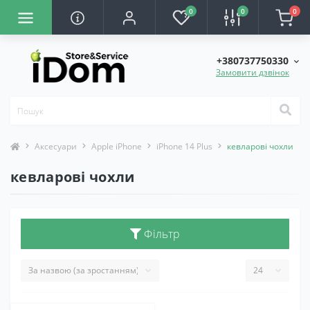
0
0
0
+380737750330
Замовити дзвінок
Аксесуари
Apple iPhone
iPhone 14 Plus
кевларові чохли
кевларові чохли
Фільтр