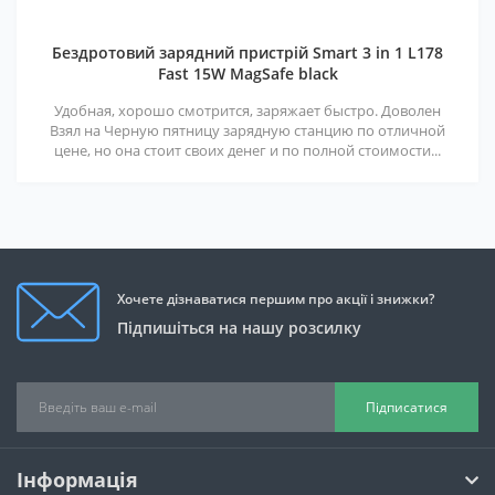
Бездротовий зарядний пристрій Smart 3 in 1 L178
Fast 15W MagSafe black
Удобная, хорошо смотрится, заряжает быстро. Доволен
Взял на Черную пятницу зарядную станцию по отличной
цене, но она стоит своих денег и по полной стоимости...
Хочете дізнаватися першим про акції і знижки?
Підпишіться на нашу розсилку
Підписатися
Інформація