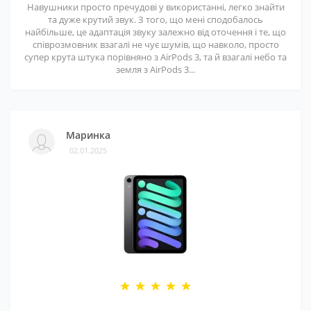
Навушники просто пречудові у використанні, легко знайти
та дуже крутий звук. З того, що мені сподобалось
найбільше, це адаптація звуку залежно від оточення і те, що
співрозмовник взагалі не чує шумів, що навколо, просто
супер крута штука порівняно з AirPods 3, та й взагалі небо та
земля з AirPods 3...
Маринка
02.01.2025