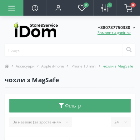
0
0
0
+380737750330
Замовити дзвінок
Аксесуари
Apple iPhone
iPhone 13 mini
чохли з MagSafe
чохли з MagSafe
Фільтр