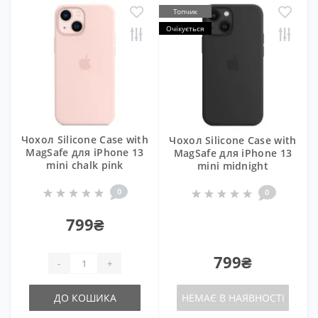
Топчик
Очікується
Чохол Silicone Case with
Чохол Silicone Case with
MagSafe для iPhone 13
MagSafe для iPhone 13
mini chalk pink
mini midnight
0
0
799₴
799₴
-
+
ДО КОШИКА
НЕМАЄ В НАЯВНОСТІ