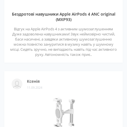
Бездротові навушники Apple AirPods 4 ANC original
(MXP93)
Відгук на Apple AirPods 4 з активним шумозаглушенням
Дуже задоволена навушниками! Звук неймовірно чистий,
баси насичені, а завдяки активному шумозаглушенню
можна повністю зануритися в музику навіть у шумному
місці. Сидять зручно, не випадають навіть під час активного
руху. Автономність також приє..
Ксенія
11.09.2024