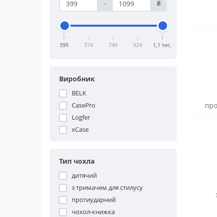
-
₴
399
574
749
924
1,1 тис.
Виробник
BELK
CasePro
про
Logfer
xCase
Тип чохла
дитячий
з тримачем для стилусу
протиударний
чохол-книжка