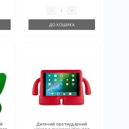
-
+
ДО КОШИКА
ий
Дитячий протиударний