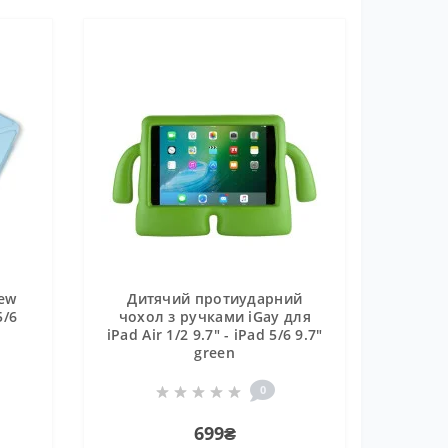
New
Дитячий протиударний
5/6
чохол з ручками iGay для
iPad Air 1/2 9.7" - iPad 5/6 9.7"
green
0
699₴