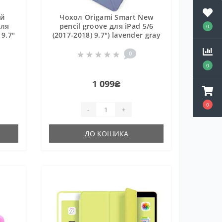
ий
Чохол Origami Smart New
для
pencil groove для iPad 5/6
0
 9.7"
(2017-2018) 9.7") lavender gray
0
0
1 099₴
0
-
+
ДО КОШИКА