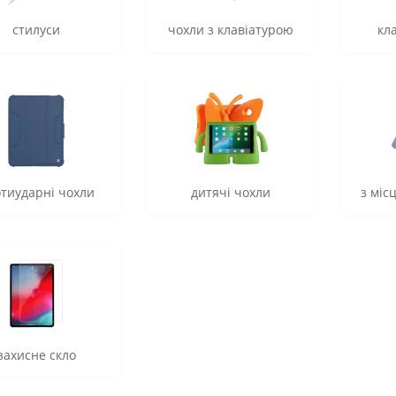
стилуси
чохли з клавіатурою
кл
тиударні чохли
дитячі чохли
з міс
захисне скло