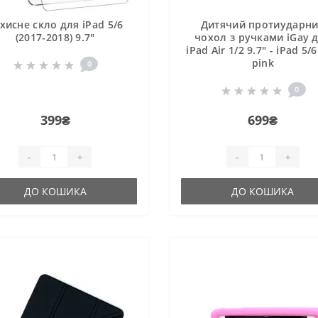
хисне скло для iPad 5/6
Дитячий протиударн
(2017-2018) 9.7"
чохол з ручками iGay 
iPad Air 1/2 9.7" - iPad 5/6
pink
0
0
399₴
699₴
-
+
-
+
ДО КОШИКА
ДО КОШИКА