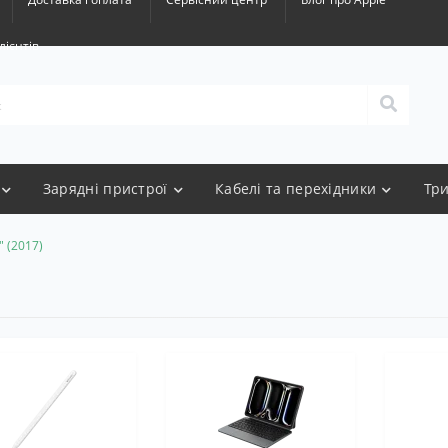
лієнтів
Зарядні пристрої
Кабелі та перехідники
Тр
" (2017)