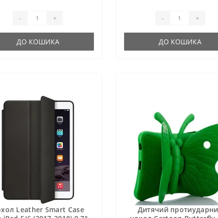
-
+
-
+
ДО КОШИКА
ДО КОШИКА
хол Leather Smart Case
Дитячий протиударн