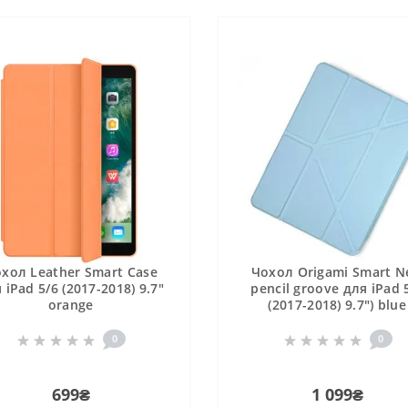
хол Leather Smart Case
Чохол Origami Smart 
 iPad 5/6 (2017-2018) 9.7"
pencil groove для iPad 
orange
(2017-2018) 9.7") blue
0
0
699₴
1 099₴