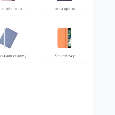
асичні чохли
чохли орігамі
цем для стилусу
без стилусу