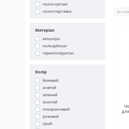
чохол-орігамі
чохол-підставка
Матеріал
екошкіра
полікарбонат
термополіуретан
Колір
бежевий
жовтий
зелений
золотий
Чо
помаранчевий
для
рожевий
сірий