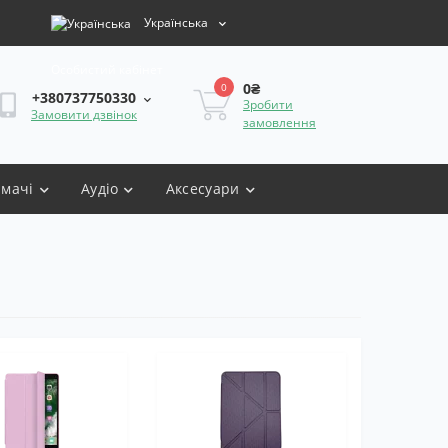
Українська
Особистий кабінет
0₴
0
+380737750330
Зробити
Замовити дзвінок
замовлення
имачі
Аудіо
Аксесуари