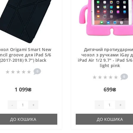
хол Origami Smart New
Дитячий протиударн
ncil groove для iPad 5/6
чохол з ручками iGay 
(2017-2018) 9.7") black
iPad Air 1/2 9.7" - iPad 5/6
light pink
0
0
1 099₴
699₴
-
+
-
+
ДО КОШИКА
ДО КОШИКА