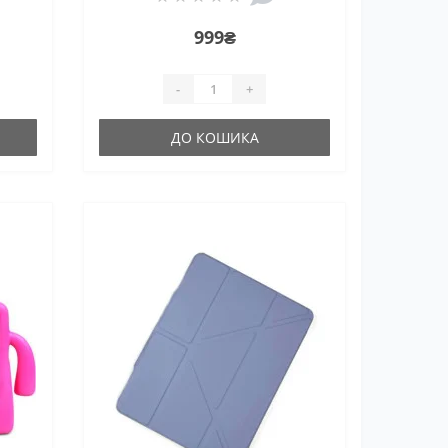
999₴
-
+
ДО КОШИКА